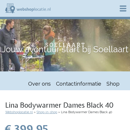
Overslaan
en
naar
de
W
inhoud
e
gaan
b
s
h
Jouw avontuur start bij Soellaart
o
p
l
o
c
a
t
Over ons
Contactinformatie
Shop
i
e
.
n
Lina Bodywarmer Dames Black 40
l
Webshoplocatie.nl
Shop-in-shop
Lina Bodywarmer Dames Black 40
Kruimelpad
€ 399.95