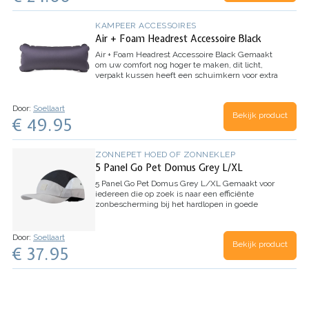
KAMPEER ACCESSOIRES
Air + Foam Headrest Accessoire Black
Air + Foam Headrest Accessoire Black
Gemaakt
om uw comfort nog hoger te maken, dit licht,
verpakt kussen heeft een schuimkern voor extra
ondersteuning. Ontworpen om te werken met
HELINOX's Tall-Back-stoelen, het is een
noodzakelijk…
Door:
Soellaart
Bekijk product
€ 49.95
ZONNEPET HOED OF ZONNEKLEP
5 Panel Go Pet Domus Grey L/XL
5 Panel Go Pet Domus Grey L/XL
Gemaakt voor
iedereen die op zoek is naar een efficiënte
zonbescherming bij het hardlopen in goede
weersomstandigheden. De Run Cap biedt alle
basisfuncties en een verscheidenheid aan stijlen
om te…
Door:
Soellaart
Bekijk product
€ 37.95