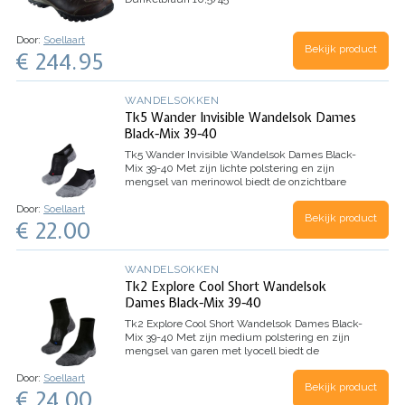
Door:
Soellaart
Bekijk product
€ 244.95
WANDELSOKKEN
Tk5 Wander Invisible Wandelsok Dames
Black-Mix 39-40
Tk5 Wander Invisible Wandelsok Dames Black-
Mix 39-40
Met zijn lichte polstering en zijn
mengsel van merinowol biedt de onzichtbare
wandelsok TK5 Invisible een goed schoencontact
Door:
Soellaart
en een goede warmte-isolatie tijdens citytrips of
Bekijk product
€ 22.00
vrijetijdsactiviteiten.…
WANDELSOKKEN
Tk2 Explore Cool Short Wandelsok
Dames Black-Mix 39-40
Tk2 Explore Cool Short Wandelsok Dames Black-
Mix 39-40
Met zijn medium polstering en zijn
mengsel van garen met lyocell biedt de
enkelhoge wandelsok TK2 short Cool maximaal
Door:
Soellaart
comfort en comfortabele ventilatie tijdens
Bekijk product
€ 24.00
wandelingen op eenvoudig terrein,…