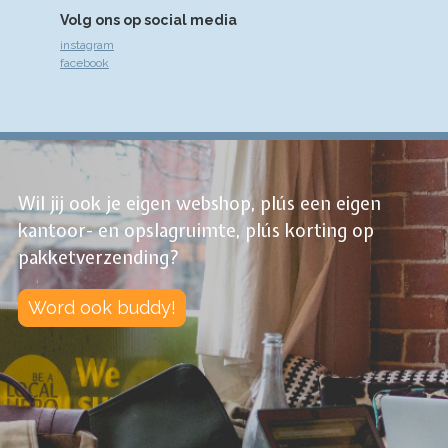
Volg ons op social media
instagram
facebook
Wil jij ook je eigen webshop, plús een eigen
kantoor- en opslagruimte, plús korting op
pakketverzending?
Word ook buddy!