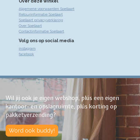
Over deze winkel
Algemene voorwaarden Soellaart
Retourinformatie Soellaart
Soellaart privacyverklaring
Over Soellaart
Contactinformatie Soellaart
Volg ons op social media
instagram
facebook
Wil jij ook je eigen webshop, plús een eigen
kantoor- en opslagruimte, plús korting op
pakketverzending?
Word ook buddy!