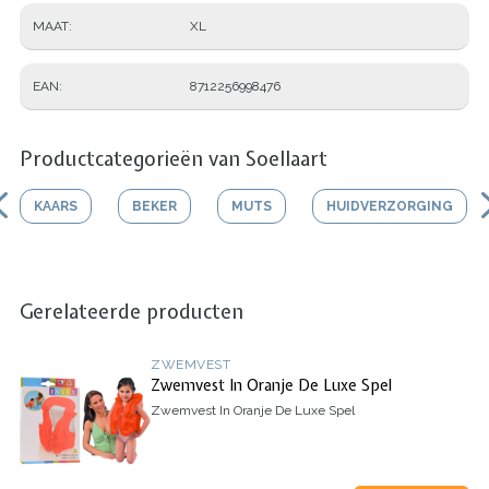
MAAT
XL
EAN
8712256998476
Productcategorieën van Soellaart
KAARS
BEKER
MUTS
HUIDVERZORGING
Gerelateerde producten
ZWEMVEST
Zwemvest In Oranje De Luxe Spel
Zwemvest In Oranje De Luxe Spel