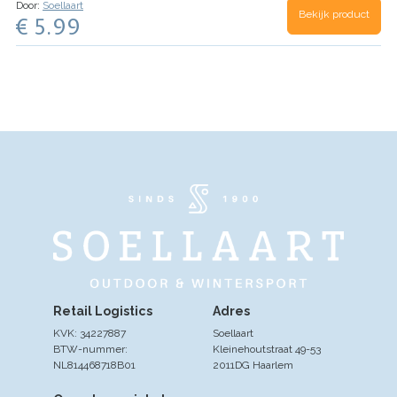
Door:
Soellaart
Bekijk product
€ 5.99
Retail Logistics
Adres
KVK: 34227887
Soellaart
BTW-nummer:
Kleinehoutstraat 49-53
NL814468718B01
2011DG Haarlem