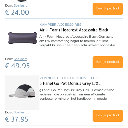
enkelhoge wandelsok TK2 short Cool maximaal
Door:
Soellaart
comfort en comfortabele ventilatie tijdens
Bekijk product
€ 24.00
wandelingen op eenvoudig terrein,…
KAMPEER ACCESSOIRES
Air + Foam Headrest Accessoire Black
Air + Foam Headrest Accessoire Black
Gemaakt
om uw comfort nog hoger te maken, dit licht,
verpakt kussen heeft een schuimkern voor extra
ondersteuning. Ontworpen om te werken met
HELINOX's Tall-Back-stoelen, het is een
noodzakelijk…
Door:
Soellaart
Bekijk product
€ 49.95
ZONNEPET HOED OF ZONNEKLEP
5 Panel Go Pet Domus Grey L/XL
5 Panel Go Pet Domus Grey L/XL
Gemaakt voor
iedereen die op zoek is naar een efficiënte
zonbescherming bij het hardlopen in goede
weersomstandigheden. De Run Cap biedt alle
basisfuncties en een verscheidenheid aan stijlen
om te…
Door:
Soellaart
Bekijk product
€ 37.95