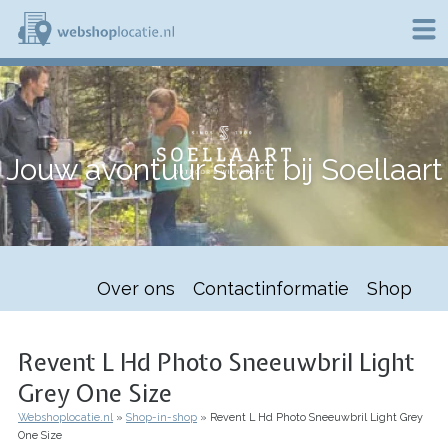
Overslaan
en
naar
de
W
inhoud
e
gaan
b
s
h
Jouw avontuur start bij Soellaart
o
p
l
o
c
a
t
Over ons
Contactinformatie
Shop
i
e
.
n
Revent L Hd Photo Sneeuwbril Light
l
Grey One Size
Webshoplocatie.nl
Shop-in-shop
Revent L Hd Photo Sneeuwbril Light Grey
Kruimelpad
One Size