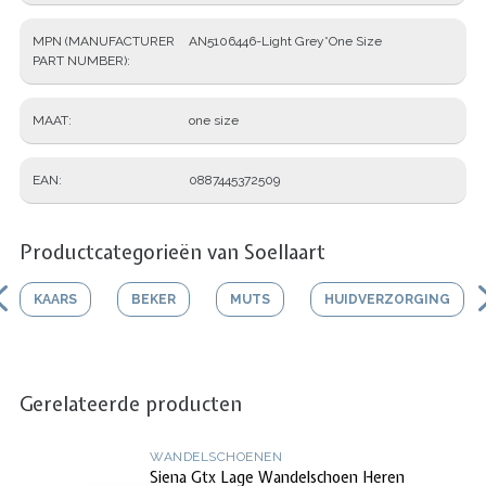
MPN (MANUFACTURER
AN5106446-Light Grey*One Size
PART NUMBER)
MAAT
one size
EAN
0887445372509
Productcategorieën van Soellaart
KAARS
BEKER
MUTS
HUIDVERZORGING
Gerelateerde producten
WANDELSCHOENEN
Siena Gtx Lage Wandelschoen Heren