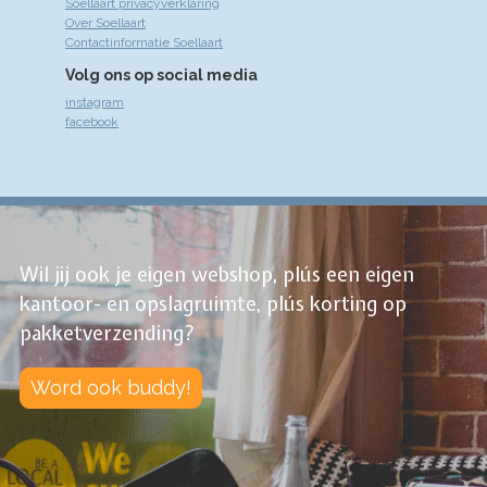
Soellaart privacyverklaring
Over Soellaart
Contactinformatie Soellaart
Volg ons op social media
instagram
facebook
Wil jij ook je eigen webshop, plús een eigen
kantoor- en opslagruimte, plús korting op
pakketverzending?
Word ook buddy!