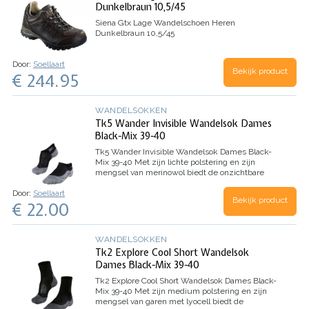
Dunkelbraun 10,5/45
Siena Gtx Lage Wandelschoen Heren
Dunkelbraun 10,5/45
Door:
Soellaart
Bekijk product
€ 244.95
WANDELSOKKEN
Tk5 Wander Invisible Wandelsok Dames
Black-Mix 39-40
Tk5 Wander Invisible Wandelsok Dames Black-
Mix 39-40
Met zijn lichte polstering en zijn
mengsel van merinowol biedt de onzichtbare
wandelsok TK5 Invisible een goed schoencontact
Door:
Soellaart
en een goede warmte-isolatie tijdens citytrips of
Bekijk product
€ 22.00
vrijetijdsactiviteiten.…
WANDELSOKKEN
Tk2 Explore Cool Short Wandelsok
Dames Black-Mix 39-40
Tk2 Explore Cool Short Wandelsok Dames Black-
Mix 39-40
Met zijn medium polstering en zijn
mengsel van garen met lyocell biedt de