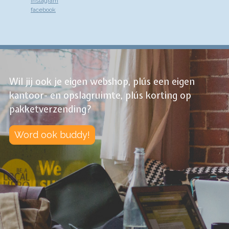
instagram
facebook
Wil jij ook je eigen webshop, plús een eigen
kantoor- en opslagruimte, plús korting op
pakketverzending?
Word ook buddy!