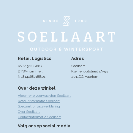
Retail Logistics
Adres
KVK: 34227887
Soellaart
BTW-nummer:
Kleinehoutstraat 49-53
NL814468718B01
2011DG Haarlem
Over deze winkel
Algemene voorwaarden Soellaart
Retourinformatie Soellaart
Soellaart privacyverklaring
Over Soellaart
Contactinformatie Soellaart
Volg ons op social media