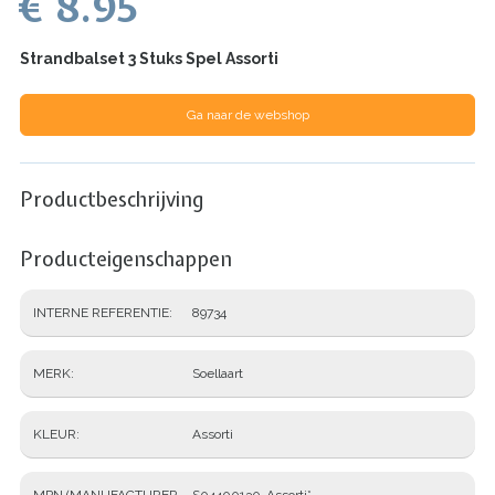
€ 8.95
Strandbalset 3 Stuks Spel Assorti
Ga naar de webshop
Productbeschrijving
Producteigenschappen
INTERNE REFERENTIE
89734
MERK
Soellaart
KLEUR
Assorti
MPN (MANUFACTURER
S04400130-Assorti*