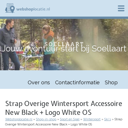
Overslaan
en
naar
de
W
inhoud
e
gaan
b
s
h
Jouw avontuur start bij Soellaart
o
p
l
o
c
a
t
Over ons
Contactinformatie
Shop
i
e
.
n
Strap Overige Wintersport Accessoire
l
New Black + Logo White OS
Webshoplocatie.nl
Shop-in-shop
Sport en Spel
Wintersport
Ski's
Strap
Kruimelpad
Overige Wintersport Accessoire New Black + Logo White OS