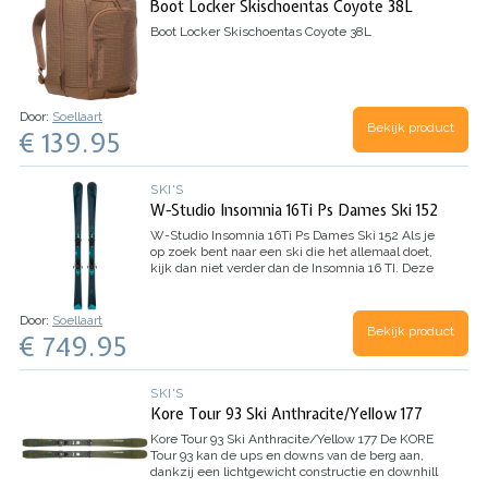
Boot Locker Skischoentas Coyote 38L
Boot Locker Skischoentas Coyote 38L
Door:
Soellaart
Bekijk product
€ 139.95
SKI'S
W-Studio Insomnia 16Ti Ps Dames Ski 152
W-Studio Insomnia 16Ti Ps Dames Ski 152
Als je
op zoek bent naar een ski die het allemaal doet,
kijk dan niet verder dan de Insomnia 16 TI. Deze
ski pakt het allemaal in met zijn functierijke ski
ontwerp voor moeiteloos skiën met…
Door:
Soellaart
Bekijk product
€ 749.95
SKI'S
Kore Tour 93 Ski Anthracite/Yellow 177
Kore Tour 93 Ski Anthracite/Yellow 177
De KORE
Tour 93 kan de ups en downs van de berg aan,
dankzij een lichtgewicht constructie en downhill