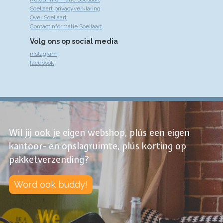
Soellaart privacyverklaring
Over Soellaart
Contactinformatie Soellaart
Volg ons op social media
instagram
facebook
Wil jij ook je eigen webshop, plús een eigen
kantoor- en opslagruimte, plús korting op
pakketverzending?
Word ook buddy!