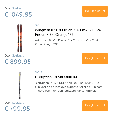
prestaties. De combinatie van Graphene en
carbon in een sandwich constructie voegt kracht
toe…
Door:
Soellaart
Bekijk product
€ 1049.95
SKI'S
Wingman 82 Cti Fusion X + Emx 12.0 Gw
Fusion X Ski Orange 172
Wingman 82 Cti Fusion X + Emx 12.0 Gw Fusion
X Ski Orange 172
Door:
Soellaart
Bekijk product
€ 899.95
SKI'S
Disruption Sti Ski Multi 160
Disruption Sti Ski Multi 160
De Disruption STI's
zijn voor de agressieve expert skiër die all-in gaat
in elke bocht en een rotsvaste kantengrip eist.
De Disruption STI maakt gebruik van een
strakkere draaicirkel voor extra…
Door:
Soellaart
Bekijk product
€ 799.95