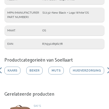
MPN (MANUFACTURER
SU132-New Black + Logo White*OS
PART NUMBER)
MAAT
OS
EAN
8719322896278
Productcategorieën van Soellaart
KAARS
BEKER
MUTS
HUIDVERZORGING
Gerelateerde producten
SKI'S