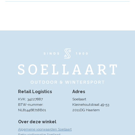
Retail Logistics
Adres
KVK: 34227887
Soellaart
BTW-nummer:
Kleinehoutstraat 49-53
NL814468718B01
2011DG Haarlem
Over deze winkel
Algemene voorwaarden Soellaart
Retourinformatie Soellaart