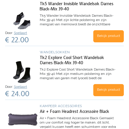
Tk5 Wander Invisible Wandelsok Dames
Black-Mix 39-40
Tk5 Wander Invisible Wandelsok Dames Black-
Mix 39-40
Met zijn lichte polstering en zijn
mengsel van merinowol biedt de onzichtbare
wandelsok TK5 Invisible een goed schoencontact
Door:
Soellaart
en een goede warmte-isolatie tijdens citytrips of
Bekijk product
€ 22.00
vrijetijdsactiviteiten.…
WANDELSOKKEN
Tk2 Explore Cool Short Wandelsok
Dames Black-Mix 39-40
Tk2 Explore Cool Short Wandelsok Dames Black-
Mix 39-40
Met zijn medium polstering en zijn
mengsel van garen met lyocell biedt de
enkelhoge wandelsok TK2 short Cool maximaal
Door:
Soellaart
comfort en comfortabele ventilatie tijdens
Bekijk product
€ 24.00
wandelingen op eenvoudig terrein,…
KAMPEER ACCESSOIRES
Air + Foam Headrest Accessoire Black
Air + Foam Headrest Accessoire Black
Gemaakt
om uw comfort nog hoger te maken, dit licht,
verpakt kussen heeft een schuimkern voor extra