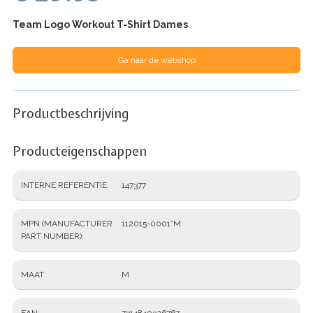
Team Logo Workout T-Shirt Dames
Ga naar de webshop
Productbeschrijving
Producteigenschappen
INTERNE REFERENTIE
147377
MPN (MANUFACTURER
112015-0001*M
PART NUMBER)
MAAT
M
EAN
7314840326767