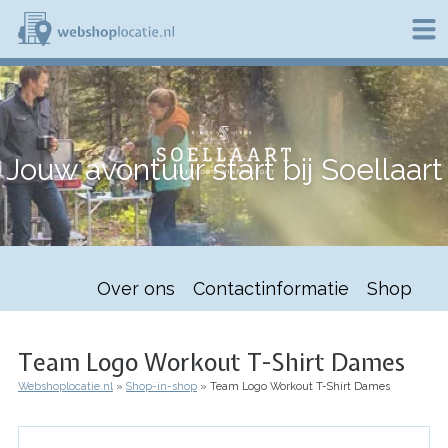
Overslaan
en
naar
de
W
inhoud
e
gaan
b
s
h
Jouw avontuur start bij Soellaart
o
p
l
o
c
a
t
Over ons
Contactinformatie
Shop
i
e
.
n
Team Logo Workout T-Shirt Dames
l
Webshoplocatie.nl
Shop-in-shop
Team Logo Workout T-Shirt Dames
Kruimelpad