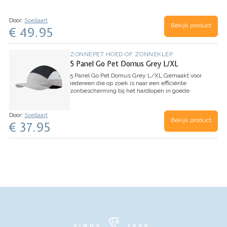
ondersteuning. Ontworpen om te werken met
HELINOX's Tall-Back-stoelen, het is een
noodzakelijk…
Door:
Soellaart
Bekijk product
€ 49.95
ZONNEPET HOED OF ZONNEKLEP
5 Panel Go Pet Domus Grey L/XL
5 Panel Go Pet Domus Grey L/XL
Gemaakt voor
iedereen die op zoek is naar een efficiënte
zonbescherming bij het hardlopen in goede
weersomstandigheden. De Run Cap biedt alle
basisfuncties en een verscheidenheid aan stijlen
om te…
Door:
Soellaart
Bekijk product
€ 37.95