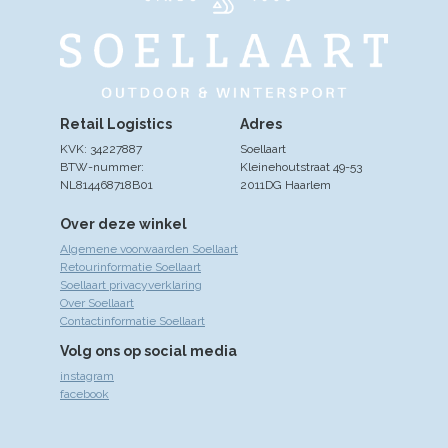
Retail Logistics
Adres
KVK: 34227887
Soellaart
BTW-nummer:
Kleinehoutstraat 49-53
NL814468718B01
2011DG Haarlem
Over deze winkel
Algemene voorwaarden Soellaart
Retourinformatie Soellaart
Soellaart privacyverklaring
Over Soellaart
Contactinformatie Soellaart
Volg ons op social media
instagram
facebook