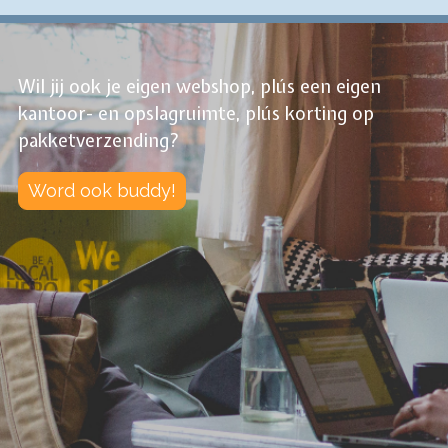
Wil jij ook je eigen webshop, plús een eigen
kantoor- en opslagruimte, plús korting op
pakketverzending?
Word ook buddy!