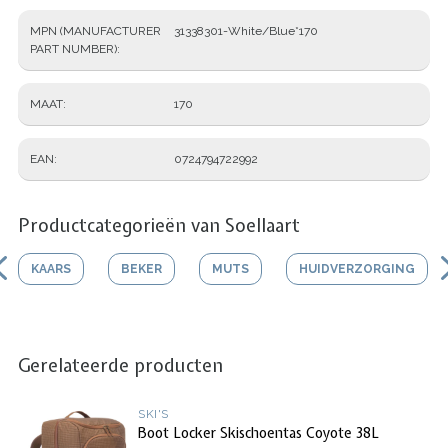
MPN (MANUFACTURER
31338301-White/Blue*170
PART NUMBER)
MAAT
170
EAN
0724794722992
Productcategorieën van Soellaart
KAARS
BEKER
MUTS
HUIDVERZORGING
Gerelateerde producten
SKI'S
Boot Locker Skischoentas Coyote 38L