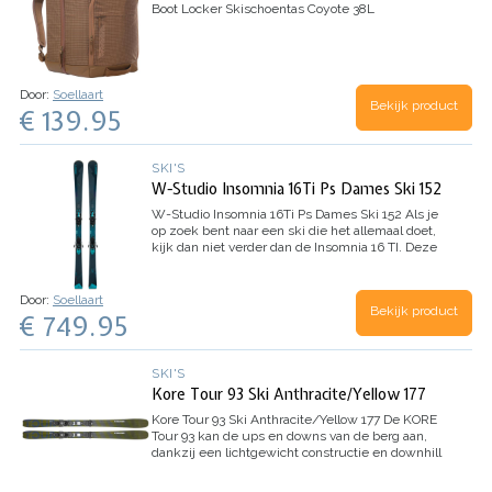
Boot Locker Skischoentas Coyote 38L
Door:
Soellaart
Bekijk product
€ 139.95
SKI'S
W-Studio Insomnia 16Ti Ps Dames Ski 152
W-Studio Insomnia 16Ti Ps Dames Ski 152
Als je
op zoek bent naar een ski die het allemaal doet,
kijk dan niet verder dan de Insomnia 16 TI. Deze
ski pakt het allemaal in met zijn functierijke ski
ontwerp voor moeiteloos skiën met…
Door:
Soellaart
Bekijk product
€ 749.95
SKI'S
Kore Tour 93 Ski Anthracite/Yellow 177
Kore Tour 93 Ski Anthracite/Yellow 177
De KORE
Tour 93 kan de ups en downs van de berg aan,
dankzij een lichtgewicht constructie en downhill
prestaties. De combinatie van Graphene en
carbon in een sandwich constructie voegt kracht