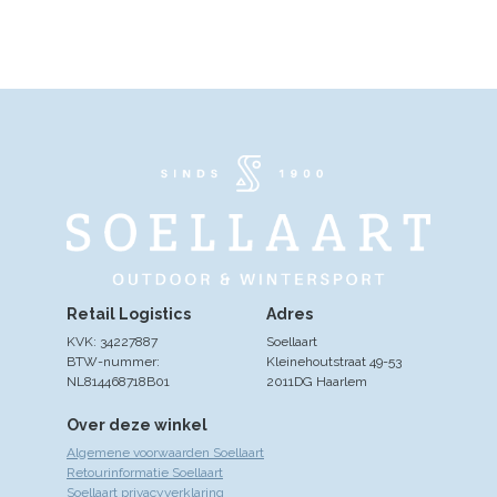
Retail Logistics
Adres
KVK: 34227887
Soellaart
BTW-nummer:
Kleinehoutstraat 49-53
NL814468718B01
2011DG Haarlem
Over deze winkel
Algemene voorwaarden Soellaart
Retourinformatie Soellaart
Soellaart privacyverklaring