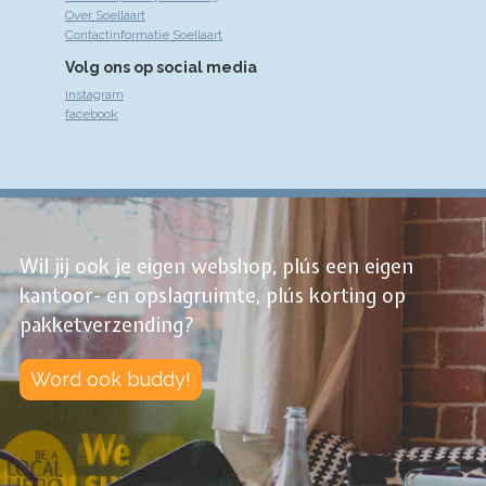
Over Soellaart
Contactinformatie Soellaart
Volg ons op social media
instagram
facebook
Wil jij ook je eigen webshop, plús een eigen
kantoor- en opslagruimte, plús korting op
pakketverzending?
Word ook buddy!