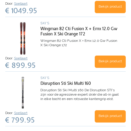
toe…
Door:
Soellaart
Bekijk product
€ 1049.95
SKI'S
Wingman 82 Cti Fusion X + Emx 12.0 Gw
Fusion X Ski Orange 172
Wingman 82 Cti Fusion X + Emx 12.0 Gw Fusion
X Ski Orange 172
Door:
Soellaart
Bekijk product
€ 899.95
SKI'S
Disruption Sti Ski Multi 160
Disruption Sti Ski Multi 160
De Disruption STI's
zijn voor de agressieve expert skiër die all-in gaat
in elke bocht en een rotsvaste kantengrip eist.
De Disruption STI maakt gebruik van een
strakkere draaicirkel voor extra…
Door:
Soellaart
Bekijk product
€ 799.95