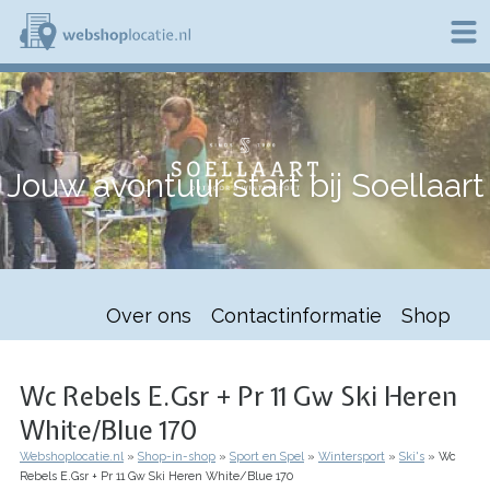
Overslaan
en
naar
de
W
inhoud
e
gaan
b
s
h
Jouw avontuur start bij Soellaart
o
p
l
o
c
a
t
Over ons
Contactinformatie
Shop
i
e
.
n
Wc Rebels E.Gsr + Pr 11 Gw Ski Heren
l
White/Blue 170
Webshoplocatie.nl
Shop-in-shop
Sport en Spel
Wintersport
Ski's
Wc
Kruimelpad
Rebels E.Gsr + Pr 11 Gw Ski Heren White/Blue 170