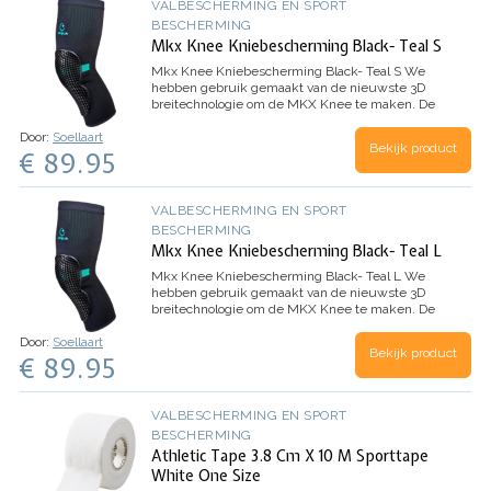
VALBESCHERMING EN SPORT
BESCHERMING
Mkx Knee Kniebescherming Black- Teal S
Mkx Knee Kniebescherming Black- Teal S
We
hebben gebruik gemaakt van de nieuwste 3D
breitechnologie om de MKX Knee te maken. De
naadloze, uit één stuk bestaande, sokdunne
Door:
Soellaart
sleeve beweegt en vormt zich perfect naar je
Bekijk product
€ 89.95
lichaam - de eerste…
VALBESCHERMING EN SPORT
BESCHERMING
Mkx Knee Kniebescherming Black- Teal L
Mkx Knee Kniebescherming Black- Teal L
We
hebben gebruik gemaakt van de nieuwste 3D
breitechnologie om de MKX Knee te maken. De
naadloze, uit één stuk bestaande, sokdunne
Door:
Soellaart
sleeve beweegt en vormt zich perfect naar je
Bekijk product
€ 89.95
lichaam - de eerste…
VALBESCHERMING EN SPORT
BESCHERMING
Athletic Tape 3.8 Cm X 10 M Sporttape
White One Size