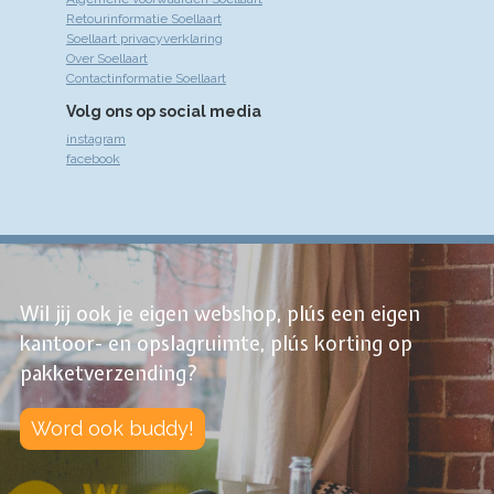
Retourinformatie Soellaart
Soellaart privacyverklaring
Over Soellaart
Contactinformatie Soellaart
Volg ons op social media
instagram
facebook
Wil jij ook je eigen webshop, plús een eigen
kantoor- en opslagruimte, plús korting op
pakketverzending?
Word ook buddy!