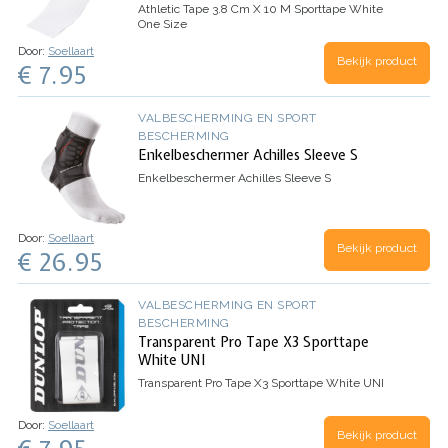
Athletic Tape 3.8 Cm X 10 M Sporttape White
One Size
Door:
Soellaart
Bekijk product
€ 7.95
VALBESCHERMING EN SPORT
BESCHERMING
Enkelbeschermer Achilles Sleeve S
Enkelbeschermer Achilles Sleeve S
Door:
Soellaart
Bekijk product
€ 26.95
VALBESCHERMING EN SPORT
BESCHERMING
Transparent Pro Tape X3 Sporttape
White UNI
Transparent Pro Tape X3 Sporttape White UNI
Door:
Soellaart
Bekijk product