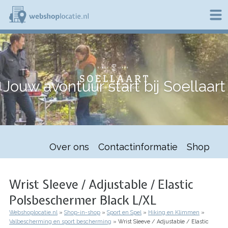
Overslaan
en
naar
de
W
inhoud
e
gaan
b
s
h
Jouw avontuur start bij Soellaart
o
p
l
o
c
a
t
Over ons
Contactinformatie
Shop
i
e
.
n
Wrist Sleeve / Adjustable / Elastic
l
Polsbeschermer Black L/XL
Webshoplocatie.nl
Shop-in-shop
Sport en Spel
Hiking en Klimmen
Kruimelpad
Valbescherming en sport bescherming
Wrist Sleeve / Adjustable / Elastic