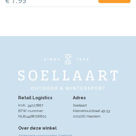
€ 7.95
Retail Logistics
Adres
KVK: 34227887
Soellaart
BTW-nummer:
Kleinehoutstraat 49-53
NL814468718B01
2011DG Haarlem
Over deze winkel
Algemene voorwaarden Soellaart