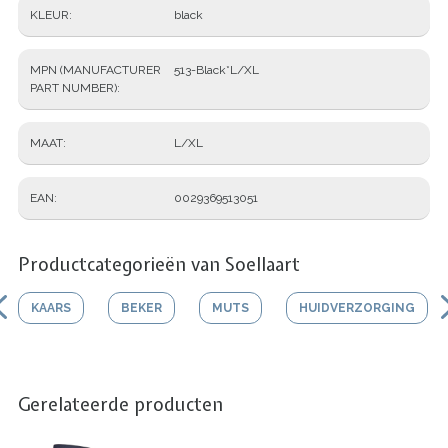
KLEUR
black
MPN (MANUFACTURER
513-Black*L/XL
PART NUMBER)
MAAT
L/XL
EAN
0029369513051
Productcategorieën van Soellaart
KAARS
BEKER
MUTS
HUIDVERZORGING
Gerelateerde producten