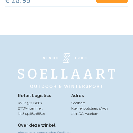
€ 26.95
Retail Logistics
Adres
KVK: 34227887
Soellaart
BTW-nummer:
Kleinehoutstraat 49-53
NL814468718B01
2011DG Haarlem
Over deze winkel
Algemene voorwaarden Soellaart