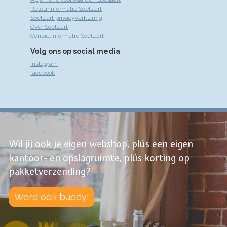
Retourinformatie Soellaart
Soellaart privacyverklaring
Over Soellaart
Contactinformatie Soellaart
Volg ons op social media
instagram
facebook
Wil jij ook je eigen webshop, plús een eigen
kantoor- en opslagruimte, plús korting op
pakketverzending?
Word ook buddy!