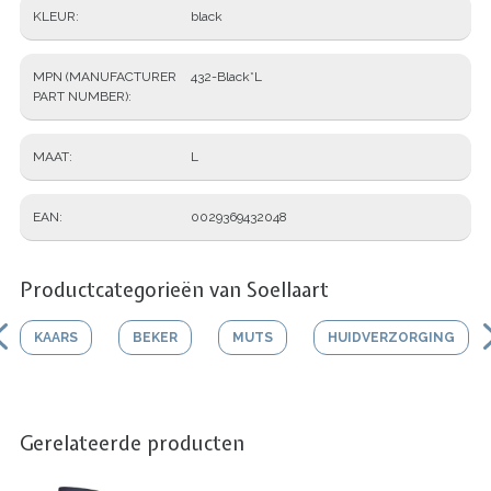
KLEUR
black
MPN (MANUFACTURER
432-Black*L
PART NUMBER)
MAAT
L
EAN
0029369432048
Productcategorieën van Soellaart
KAARS
BEKER
MUTS
HUIDVERZORGING
Gerelateerde producten