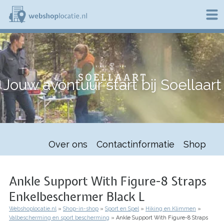
Overslaan
en
naar
de
W
inhoud
e
gaan
b
s
h
Jouw avontuur start bij Soellaart
o
p
l
o
c
a
t
Over ons
Contactinformatie
Shop
i
e
.
n
Ankle Support With Figure-8 Straps
l
Enkelbeschermer Black L
Webshoplocatie.nl
Shop-in-shop
Sport en Spel
Hiking en Klimmen
Kruimelpad
Valbescherming en sport bescherming
Ankle Support With Figure-8 Straps