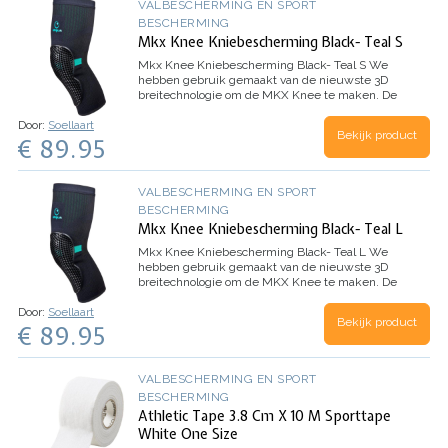
VALBESCHERMING EN SPORT
BESCHERMING
Mkx Knee Kniebescherming Black- Teal S
Mkx Knee Kniebescherming Black- Teal S
We
hebben gebruik gemaakt van de nieuwste 3D
breitechnologie om de MKX Knee te maken. De
naadloze, uit één stuk bestaande, sokdunne
Door:
Soellaart
sleeve beweegt en vormt zich perfect naar je
Bekijk product
€ 89.95
lichaam - de eerste…
VALBESCHERMING EN SPORT
BESCHERMING
Mkx Knee Kniebescherming Black- Teal L
Mkx Knee Kniebescherming Black- Teal L
We
hebben gebruik gemaakt van de nieuwste 3D
breitechnologie om de MKX Knee te maken. De
naadloze, uit één stuk bestaande, sokdunne
Door:
Soellaart
sleeve beweegt en vormt zich perfect naar je
Bekijk product
€ 89.95
lichaam - de eerste…
VALBESCHERMING EN SPORT
BESCHERMING
Athletic Tape 3.8 Cm X 10 M Sporttape
White One Size