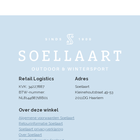
Retail Logistics
Adres
KVK: 34227887
Soellaart
BTW-nummer:
Kleinehoutstraat 49-53
NL814468718B01
2011DG Haarlem
Over deze winkel
Algemene voorwaarden Soellaart
Retourinformatie Soellaart
Soellaart privacyverklaring
Over Soellaart