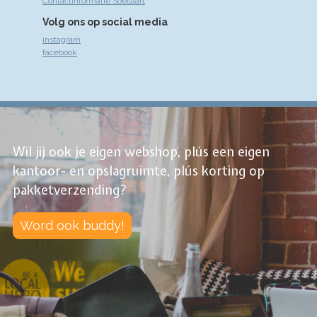
Contactinformatie Soellaart
Volg ons op social media
instagram
facebook
Wil jij ook je eigen webshop, plús een eigen
kantoor- en opslagruimte, plús korting op
pakketverzending?
Word ook buddy!