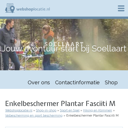
Overslaan
en
naar
de
W
inhoud
e
gaan
b
s
h
Jouw avontuur start bij Soellaart
o
p
l
o
c
a
t
Over ons
Contactinformatie
Shop
i
e
.
n
Enkelbeschermer Plantar Fasciiti M
l
Webshoplocatie.nl
Shop-in-shop
Sport en Spel
Hiking en Klimmen
Kruimelpad
Valbescherming en sport bescherming
Enkelbeschermer Plantar Fasciiti M