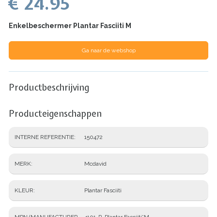
€ 24.95
Enkelbeschermer Plantar Fasciiti M
Ga naar de webshop
Productbeschrijving
Producteigenschappen
INTERNE REFERENTIE
150472
MERK
Mcdavid
KLEUR
Plantar Fasciiti
MPN (MANUFACTURER
4101-R-Plantar Fasciiti*M