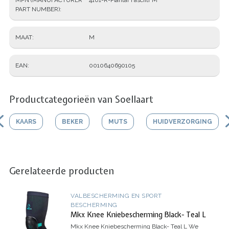
PART NUMBER)
MAAT
M
EAN
0010640690105
Productcategorieën van Soellaart
KAARS
BEKER
MUTS
HUIDVERZORGING
Gerelateerde producten
VALBESCHERMING EN SPORT
BESCHERMING
Mkx Knee Kniebescherming Black- Teal L
Mkx Knee Kniebescherming Black- Teal L
We