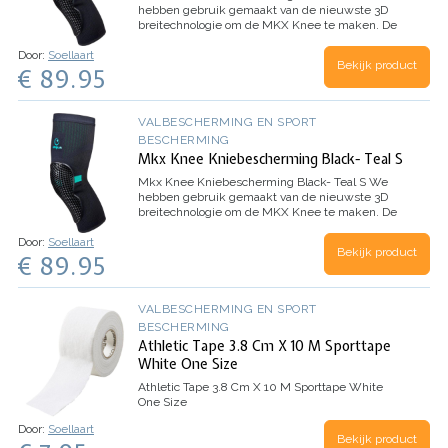
hebben gebruik gemaakt van de nieuwste 3D
breitechnologie om de MKX Knee te maken. De
naadloze, uit één stuk bestaande, sokdunne
Door:
Soellaart
sleeve beweegt en vormt zich perfect naar je
Bekijk product
€ 89.95
lichaam - de eerste…
VALBESCHERMING EN SPORT
BESCHERMING
Mkx Knee Kniebescherming Black- Teal S
Mkx Knee Kniebescherming Black- Teal S
We
hebben gebruik gemaakt van de nieuwste 3D
breitechnologie om de MKX Knee te maken. De
naadloze, uit één stuk bestaande, sokdunne
Door:
Soellaart
sleeve beweegt en vormt zich perfect naar je
Bekijk product
€ 89.95
lichaam - de eerste…
VALBESCHERMING EN SPORT
BESCHERMING
Athletic Tape 3.8 Cm X 10 M Sporttape
White One Size
Athletic Tape 3.8 Cm X 10 M Sporttape White
One Size
Door:
Soellaart
Bekijk product