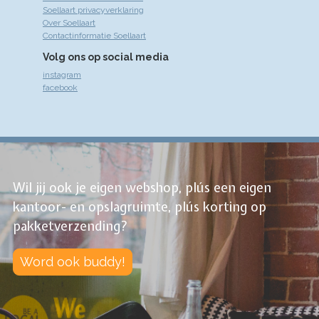
Soellaart privacyverklaring
Over Soellaart
Contactinformatie Soellaart
Volg ons op social media
instagram
facebook
Wil jij ook je eigen webshop, plús een eigen
kantoor- en opslagruimte, plús korting op
pakketverzending?
Word ook buddy!