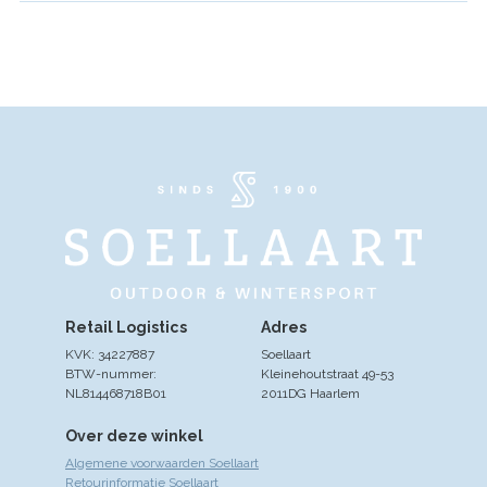
Retail Logistics
Adres
KVK: 34227887
Soellaart
BTW-nummer:
Kleinehoutstraat 49-53
NL814468718B01
2011DG Haarlem
Over deze winkel
Algemene voorwaarden Soellaart
Retourinformatie Soellaart