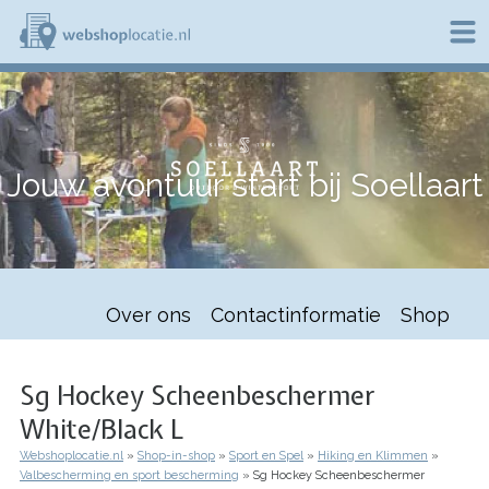
Overslaan
en
naar
de
W
inhoud
e
gaan
b
s
h
Jouw avontuur start bij Soellaart
o
p
l
o
c
a
t
Over ons
Contactinformatie
Shop
i
e
.
n
Sg Hockey Scheenbeschermer
l
White/Black L
Webshoplocatie.nl
Shop-in-shop
Sport en Spel
Hiking en Klimmen
Kruimelpad
Valbescherming en sport bescherming
Sg Hockey Scheenbeschermer