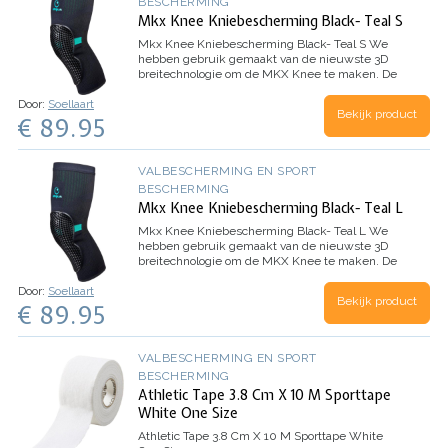
BESCHERMING
Mkx Knee Kniebescherming Black- Teal S
Mkx Knee Kniebescherming Black- Teal S
We
hebben gebruik gemaakt van de nieuwste 3D
breitechnologie om de MKX Knee te maken. De
naadloze, uit één stuk bestaande, sokdunne
Door:
Soellaart
sleeve beweegt en vormt zich perfect naar je
Bekijk product
€ 89.95
lichaam - de eerste…
VALBESCHERMING EN SPORT
BESCHERMING
Mkx Knee Kniebescherming Black- Teal L
Mkx Knee Kniebescherming Black- Teal L
We
hebben gebruik gemaakt van de nieuwste 3D
breitechnologie om de MKX Knee te maken. De
naadloze, uit één stuk bestaande, sokdunne
Door:
Soellaart
sleeve beweegt en vormt zich perfect naar je
Bekijk product
€ 89.95
lichaam - de eerste…
VALBESCHERMING EN SPORT
BESCHERMING
Athletic Tape 3.8 Cm X 10 M Sporttape
White One Size
Athletic Tape 3.8 Cm X 10 M Sporttape White