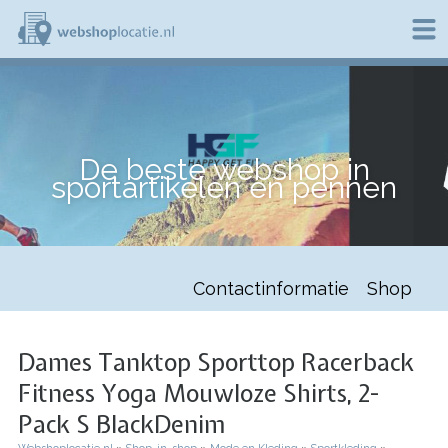
Overslaan
en
naar
de
W
inhoud
e
gaan
b
s
h
De beste webshop in
o
sportartikelen en pennen
p
l
o
c
a
t
Contactinformatie
Shop
i
e
.
n
Dames Tanktop Sporttop Racerback
l
Fitness Yoga Mouwloze Shirts, 2-
Pack S BlackDenim