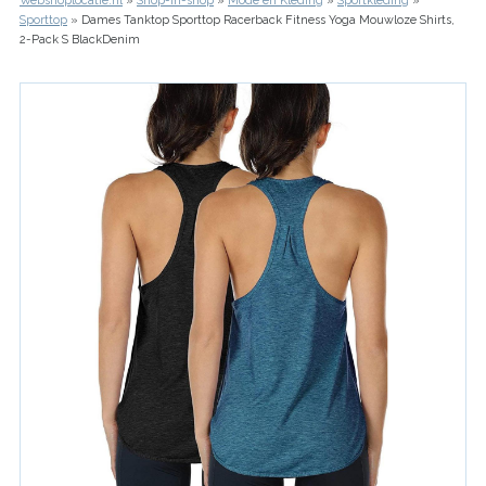
Webshoplocatie.nl
Shop-in-shop
Mode en Kleding
Sportkleding
Kruimelpad
Sporttop
Dames Tanktop Sporttop Racerback Fitness Yoga Mouwloze Shirts,
2-Pack S BlackDenim