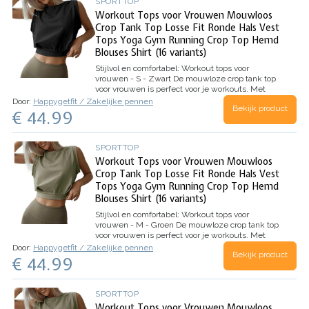
SPORTTOP
Workout Tops voor Vrouwen Mouwloos
Crop Tank Top Losse Fit Ronde Hals Vest
Tops Yoga Gym Running Crop Top Hemd
Blouses Shirt (16 variants)
Stijlvol en comfortabel: Workout tops voor
vrouwen - S - Zwart
De mouwloze crop tank top
voor vrouwen is perfect voor je workouts. Met
zijn losse pasvorm en ronde hals is het een
Door:
Happygetfit / Zakelijke pennen
Bekijk product
comfortabele keuze voor yoga, de sportschool en
€ 44.99
hardlopen. Deze top is gemaakt…
SPORTTOP
Workout Tops voor Vrouwen Mouwloos
Crop Tank Top Losse Fit Ronde Hals Vest
Tops Yoga Gym Running Crop Top Hemd
Blouses Shirt (16 variants)
Stijlvol en comfortabel: Workout tops voor
vrouwen - M - Groen
De mouwloze crop tank top
voor vrouwen is perfect voor je workouts. Met
zijn losse pasvorm en ronde hals is het een
Door:
Happygetfit / Zakelijke pennen
Bekijk product
comfortabele keuze voor yoga, de sportschool en
€ 44.99
hardlopen. Deze top is gemaakt…
SPORTTOP
Workout Tops voor Vrouwen Mouwloos