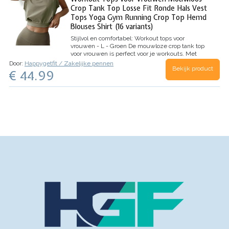
Crop Tank Top Losse Fit Ronde Hals Vest
Tops Yoga Gym Running Crop Top Hemd
Blouses Shirt (16 variants)
Stijlvol en comfortabel: Workout tops voor
vrouwen - L - Groen
De mouwloze crop tank top
voor vrouwen is perfect voor je workouts. Met
zijn losse pasvorm en ronde hals is het een
Door:
Happygetfit / Zakelijke pennen
Bekijk product
comfortabele keuze voor yoga, de sportschool en
€ 44.99
hardlopen. Deze top is gemaakt…