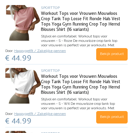
SPORTTOP
Workout Tops voor Vrouwen Mouwloos
Crop Tank Top Losse Fit Ronde Hals Vest
Tops Yoga Gym Running Crop Top Hemd
Blouses Shirt (16 variants)
Stijlvol en comfortabel: Workout tops voor
vrouwen - S - Roze
De mouwloze crop tank top
voor vrouwen is perfect voor je workouts. Met
zijn losse pasvorm en ronde hals is het een
Door:
Happygetfit / Zakelijke pennen
Bekijk product
comfortabele keuze voor yoga, de sportschool en
€ 44.99
hardlopen. Deze top is gemaakt…
SPORTTOP
Workout Tops voor Vrouwen Mouwloos
Crop Tank Top Losse Fit Ronde Hals Vest
Tops Yoga Gym Running Crop Top Hemd
Blouses Shirt (16 variants)
Stijlvol en comfortabel: Workout tops voor
vrouwen - S - Wit
De mouwloze crop tank top
voor vrouwen is perfect voor je workouts. Met
zijn losse pasvorm en ronde hals is het een
Door:
Happygetfit / Zakelijke pennen
Bekijk product
comfortabele keuze voor yoga, de sportschool en
€ 44.99
hardlopen. Deze top is gemaakt…