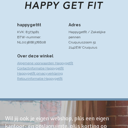
happygetfit
Adres
KVK: 83774181
Happygetfit / Zakelijke
BTW-nummer:
pennen
NL003868378B08
Cruquiuszoom 51
2142EW Cruquius
Over deze winkel
Algemene voorwaarden Happygetfit
Contactinformatie Happygetfit
Happygetfit privacyverklaring
Retourinformatie Happygetfit
Wil jij ook je eigen webshop, plús een eigen
kantoor- en opslagruimte, plús korting op