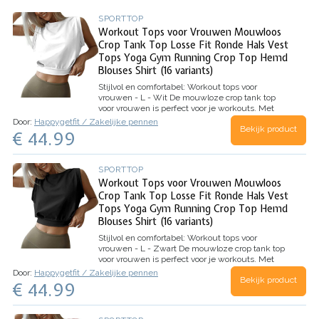
SPORTTOP
Workout Tops voor Vrouwen Mouwloos
Crop Tank Top Losse Fit Ronde Hals Vest
Tops Yoga Gym Running Crop Top Hemd
Blouses Shirt (16 variants)
Stijlvol en comfortabel: Workout tops voor
vrouwen - L - Wit
De mouwloze crop tank top
voor vrouwen is perfect voor je workouts. Met
zijn losse pasvorm en ronde hals is het een
Door:
Happygetfit / Zakelijke pennen
Bekijk product
comfortabele keuze voor yoga, de sportschool en
€ 44.99
hardlopen. Deze top is gemaakt…
SPORTTOP
Workout Tops voor Vrouwen Mouwloos
Crop Tank Top Losse Fit Ronde Hals Vest
Tops Yoga Gym Running Crop Top Hemd
Blouses Shirt (16 variants)
Stijlvol en comfortabel: Workout tops voor
vrouwen - L - Zwart
De mouwloze crop tank top
voor vrouwen is perfect voor je workouts. Met
zijn losse pasvorm en ronde hals is het een
Door:
Happygetfit / Zakelijke pennen
Bekijk product
comfortabele keuze voor yoga, de sportschool en
€ 44.99
hardlopen. Deze top is gemaakt…