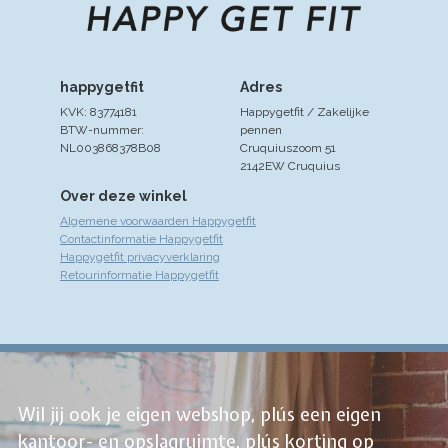
happygetfit
Adres
KVK: 83774181
Happygetfit / Zakelijke
BTW-nummer:
pennen
NL003868378B08
Cruquiuszoom 51
2142EW Cruquius
Over deze winkel
Algemene voorwaarden Happygetfit
Contactinformatie Happygetfit
Happygetfit privacyverklaring
Retourinformatie Happygetfit
Wil jij ook je eigen webshop, plús een eigen
kantoor- en opslagruimte, plús korting op