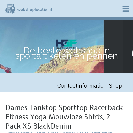
Overslaan
en
naar
de
W
inhoud
e
gaan
b
s
h
De beste webshop in
o
sportartikelen en pennen
p
l
o
c
a
t
Contactinformatie
Shop
i
e
.
n
Dames Tanktop Sporttop Racerback
l
Fitness Yoga Mouwloze Shirts, 2-
Pack XS BlackDenim