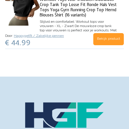
Crop Tank Top Losse Fit Ronde Hals Vest
Tops Yoga Gym Running Crop Top Hemd
Blouses Shirt (16 variants)
Stijlvol en comfortabel: Workout tops voor
vrouwen - XL - Zwart
De mouwloze crop tank
top voor vrouwen is perfect voor je workouts. Met
zijn losse pasvorm en ronde hals is het een
Door:
Happygetfit / Zakelijke pennen
Bekijk product
comfortabele keuze voor yoga, de sportschool en
€ 44.99
hardlopen. Deze top is gemaakt…