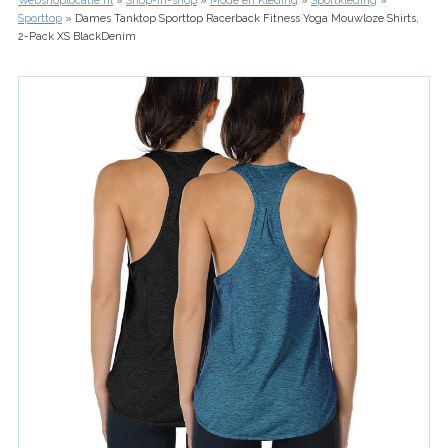
Webshoplocatie.nl
Shop-in-shop
Mode en Kleding
Sportkleding
Kruimelpad
Sporttop
Dames Tanktop Sporttop Racerback Fitness Yoga Mouwloze Shirts,
2-Pack XS BlackDenim