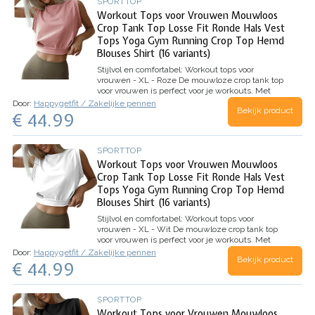
SPORTTOP
Workout Tops voor Vrouwen Mouwloos
Crop Tank Top Losse Fit Ronde Hals Vest
Tops Yoga Gym Running Crop Top Hemd
Blouses Shirt (16 variants)
Stijlvol en comfortabel: Workout tops voor
vrouwen - XL - Roze
De mouwloze crop tank top
voor vrouwen is perfect voor je workouts. Met
zijn losse pasvorm en ronde hals is het een
Door:
Happygetfit / Zakelijke pennen
Bekijk product
comfortabele keuze voor yoga, de sportschool en
€ 44.99
hardlopen. Deze top is gemaakt…
SPORTTOP
Workout Tops voor Vrouwen Mouwloos
Crop Tank Top Losse Fit Ronde Hals Vest
Tops Yoga Gym Running Crop Top Hemd
Blouses Shirt (16 variants)
Stijlvol en comfortabel: Workout tops voor
vrouwen - XL - Wit
De mouwloze crop tank top
voor vrouwen is perfect voor je workouts. Met
zijn losse pasvorm en ronde hals is het een
Door:
Happygetfit / Zakelijke pennen
Bekijk product
comfortabele keuze voor yoga, de sportschool en
€ 44.99
hardlopen. Deze top is gemaakt…
SPORTTOP
Workout Tops voor Vrouwen Mouwloos