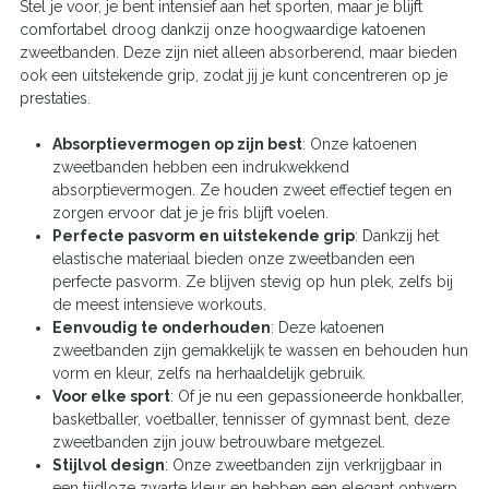
Stel je voor, je bent intensief aan het sporten, maar je blijft
comfortabel droog dankzij onze hoogwaardige katoenen
zweetbanden. Deze zijn niet alleen absorberend, maar bieden
ook een uitstekende grip, zodat jij je kunt concentreren op je
prestaties.
Absorptievermogen op zijn best
: Onze katoenen
zweetbanden hebben een indrukwekkend
absorptievermogen. Ze houden zweet effectief tegen en
zorgen ervoor dat je je fris blijft voelen.
Perfecte pasvorm en uitstekende grip
: Dankzij het
elastische materiaal bieden onze zweetbanden een
perfecte pasvorm. Ze blijven stevig op hun plek, zelfs bij
de meest intensieve workouts.
Eenvoudig te onderhouden
: Deze katoenen
zweetbanden zijn gemakkelijk te wassen en behouden hun
vorm en kleur, zelfs na herhaaldelijk gebruik.
Voor elke sport
: Of je nu een gepassioneerde honkballer,
basketballer, voetballer, tennisser of gymnast bent, deze
zweetbanden zijn jouw betrouwbare metgezel.
Stijlvol design
: Onze zweetbanden zijn verkrijgbaar in
een tijdloze zwarte kleur en hebben een elegant ontwerp.