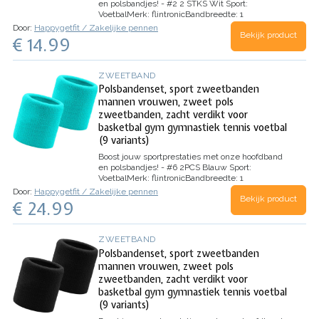
en polsbandjes! - #2 2 STKS Wit
Sport:
Voetbal
Merk:
flintronic
Bandbreedte:
1
Centimeter
Bandkleur:
Roze
Materiaaltype van…
Door:
Happygetfit / Zakelijke pennen
Bekijk product
€ 14.99
ZWEETBAND
Polsbandenset, sport zweetbanden
mannen vrouwen, zweet pols
zweetbanden, zacht verdikt voor
basketbal gym gymnastiek tennis voetbal
(9 variants)
Boost jouw sportprestaties met onze hoofdband
en polsbandjes! - #6 2PCS Blauw
Sport:
Voetbal
Merk:
flintronic
Bandbreedte:
1
Centimeter
Bandkleur:
Roze
Materiaaltype van…
Door:
Happygetfit / Zakelijke pennen
Bekijk product
€ 24.99
ZWEETBAND
Polsbandenset, sport zweetbanden
mannen vrouwen, zweet pols
zweetbanden, zacht verdikt voor
basketbal gym gymnastiek tennis voetbal
(9 variants)