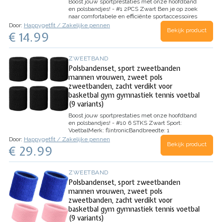
Boost jouw sportprestaties met onze hoofdband
en polsbandjes! - #1 2PCS Zwart
Ben je op zoek
naar comfortabele en efficiënte sportaccessoires
die je prestaties verbeteren? Dan is onze set van
Door:
Happygetfit / Zakelijke pennen
Bekijk product
een hoofdband en twee polsbandjes de perfecte
€ 14.99
keuze voor jou! Gemaakt van…
ZWEETBAND
Polsbandenset, sport zweetbanden
mannen vrouwen, zweet pols
zweetbanden, zacht verdikt voor
basketbal gym gymnastiek tennis voetbal
(9 variants)
Boost jouw sportprestaties met onze hoofdband
en polsbandjes! - #10 6 STKS Zwart
Sport:
Voetbal
Merk:
flintronic
Bandbreedte:
1
Centimeter
Bandkleur:
Roze
Materiaaltype van…
Door:
Happygetfit / Zakelijke pennen
Bekijk product
€ 29.99
ZWEETBAND
Polsbandenset, sport zweetbanden
mannen vrouwen, zweet pols
zweetbanden, zacht verdikt voor
basketbal gym gymnastiek tennis voetbal
(9 variants)