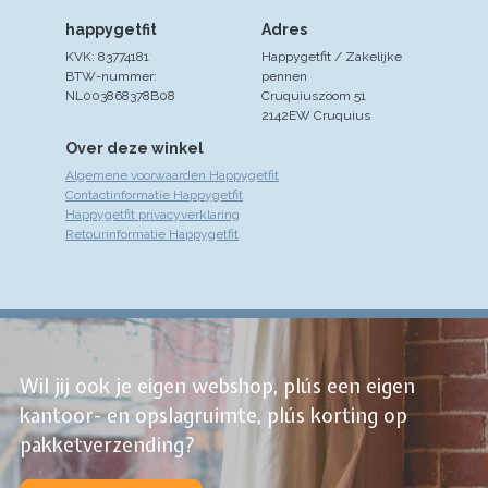
happygetfit
Adres
KVK: 83774181
Happygetfit / Zakelijke
BTW-nummer:
pennen
NL003868378B08
Cruquiuszoom 51
2142EW Cruquius
Over deze winkel
Algemene voorwaarden Happygetfit
Contactinformatie Happygetfit
Happygetfit privacyverklaring
Retourinformatie Happygetfit
Wil jij ook je eigen webshop, plús een eigen
kantoor- en opslagruimte, plús korting op
pakketverzending?