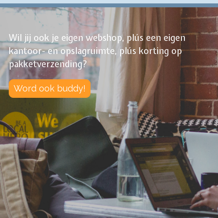
Wil jij ook je eigen webshop, plús een eigen
kantoor- en opslagruimte, plús korting op
pakketverzending?
Word ook buddy!