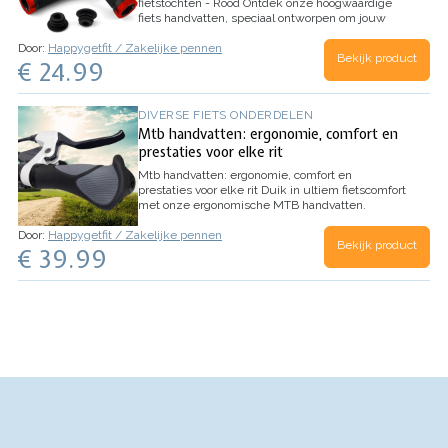
fietstochten - Rood
Ontdek onze hoogwaardige
fiets handvatten, speciaal ontworpen om jouw
fietstochten comfortabeler en veiliger te maken.
Door:
Happygetfit / Zakelijke pennen
Met antisliprubber en een stevige aluminium
Bekijk product
€ 24.99
vergrendeling bieden ze…
DIVERSE FIETS ONDERDELEN
Mtb handvatten: ergonomie, comfort en
prestaties voor elke rit
Mtb handvatten: ergonomie, comfort en
prestaties voor elke rit
Duik in ultiem fietscomfort
met onze ergonomische MTB handvatten.
Ontworpen voor mountainbikes, trekkingfietsen,
Door:
Happygetfit / Zakelijke pennen
e-bikes, stadsfietsen en vouwfietsen, bieden
Bekijk product
€ 39.99
deze handvatten de perfecte combinatie…