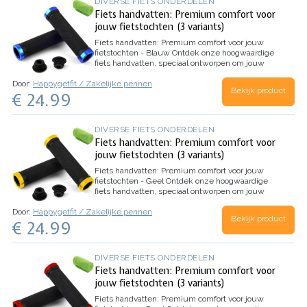
DIVERSE FIETS ONDERDELEN
Fiets handvatten: Premium comfort voor
jouw fietstochten (3 variants)
Fiets handvatten: Premium comfort voor jouw
fietstochten - Blauw
Ontdek onze hoogwaardige
fiets handvatten, speciaal ontworpen om jouw
fietstochten comfortabeler en veiliger te maken.
Door:
Happygetfit / Zakelijke pennen
Met antisliprubber en een stevige aluminium…
Bekijk product
€ 24.99
DIVERSE FIETS ONDERDELEN
Fiets handvatten: Premium comfort voor
jouw fietstochten (3 variants)
Fiets handvatten: Premium comfort voor jouw
fietstochten - Geel
Ontdek onze hoogwaardige
fiets handvatten, speciaal ontworpen om jouw
fietstochten comfortabeler en veiliger te maken.
Door:
Happygetfit / Zakelijke pennen
Met antisliprubber en een stevige aluminium
Bekijk product
€ 24.99
vergrendeling bieden ze…
DIVERSE FIETS ONDERDELEN
Fiets handvatten: Premium comfort voor
jouw fietstochten (3 variants)
Fiets handvatten: Premium comfort voor jouw