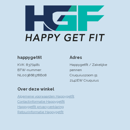
happygetfit
Adres
KVK: 83774181
Happygetfit / Zakelijke
BTW-nummer:
pennen
NL003868378B08
Cruquiuszoom 51
2142EW Cruquius
Over deze winkel
Algemene voorwaarden Happygetfit
Contactinformatie Happygetfit
Happygetfit privacyverklaring
Retourinformatie Happygetfit