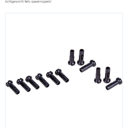
lichtgewicht fiets spaaknippels!