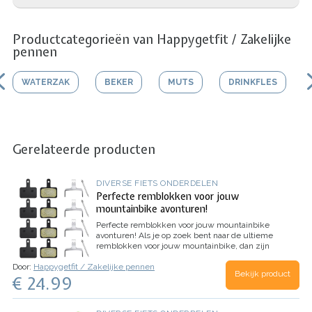
Productcategorieën van Happygetfit / Zakelijke
pennen
WATERZAK
BEKER
MUTS
DRINKFLES
Gerelateerde producten
DIVERSE FIETS ONDERDELEN
Perfecte remblokken voor jouw
mountainbike avonturen!
Perfecte remblokken voor jouw mountainbike
avonturen!
Als je op zoek bent naar de ultieme
remblokken voor jouw mountainbike, dan zijn
onze rem blokken precies wat je nodig hebt.
Door:
Happygetfit / Zakelijke pennen
Deze remblokken zijn speciaal ontworpen om
Bekijk product
€ 24.99
maximale…