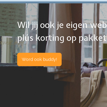
Wil jij ook je eigen w
plús korting op pakke
Word ook buddy!