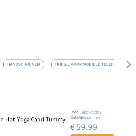
HANDSCHOENEN
HOESJE VOOR MOBIELE TELEFOON
Door:
Happygetfit /
Zakelijke pennen
ken Hot Yoga Capri Tummy
€ 59.99