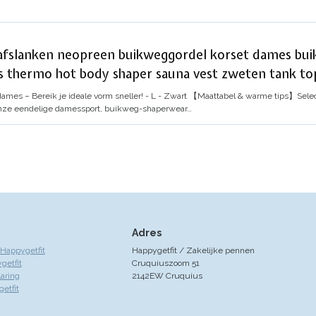
 afslanken neopreen buikweggordel korset dames bu
s thermo hot body shaper sauna vest zweten tank top
dames – Bereik je ideale vorm sneller! - L - Zwart
【Maattabel & warme tips】Selecte
 onze eendelige damessport, buikweg-shaperwear…
Adres
Happygetfit
Happygetfit / Zakelijke pennen
getfit
Cruquiuszoom 51
laring
2142EW Cruquius
etfit