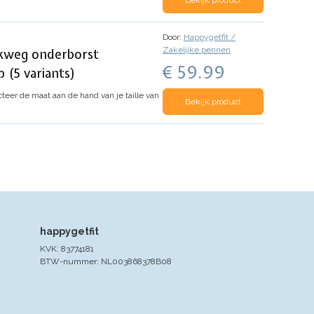
Bekijk product
Door:
Happygetfit /
Zakelijke pennen
ikweg onderborst
€ 59.99
 (5 variants)
er de maat aan de hand van je taille van
Bekijk product
happygetfit
KVK: 83774181
BTW-nummer: NL003868378B08