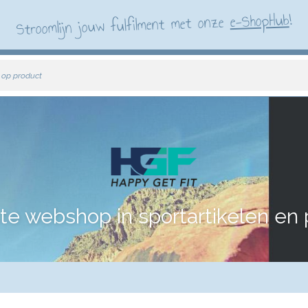
!
e-ShopHub
Stroomlijn jouw fulfilment met onze
 op product
te webshop in sportartikelen en