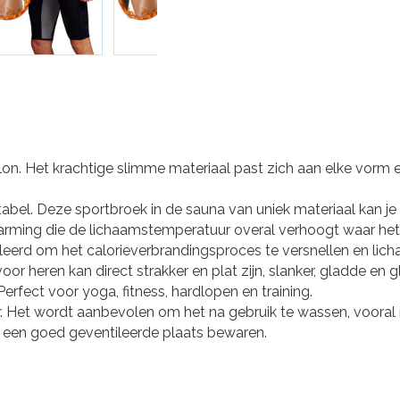
lon. Het krachtige slimme materiaal past zich aan elke vorm
bel. Deze sportbroek in de sauna van uniek materiaal kan j
warming die de lichaamstemperatuur overal verhoogt waar het
uleerd om het calorieverbrandingsproces te versnellen en lich
or heren kan direct strakker en plat zijn, slanker, gladde en 
rfect voor yoga, fitness, hardlopen en training.
et wordt aanbevolen om het na gebruik te wassen, vooral na d
op een goed geventileerde plaats bewaren.