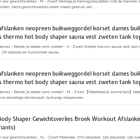
 voor gewichtsverlies - M - Zwart
Verhoog je trainingsresultaten met de mannen 
rbranden. Deze gewichtsverlies broek maakt gebruik van…
 afslanken neopreen buikweggordel korset dames bu
s thermo hot body shaper sauna vest zweten tank top
dames – Bereik je ideale vorm sneller! - S - Zwart
Ontdek hoe ons sauna vest voor d
Dit stijlvolle en functionele sauna…
 afslanken neopreen buikweggordel korset dames bu
s thermo hot body shaper sauna vest zweten tank top
dames – Bereik je ideale vorm sneller! - M - Zwart
【Maattabel & warme tips】Select
 onze eendelige damessport, buikweg-shaperwear…
ody Shaper Gewichtsverlies Broek Workout Afslan
riants)
 voor gewichtsverlies - XL - Zwart
Materiaal: 70% neopreen, 15% polyester, 15% ny