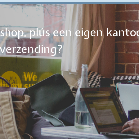
ebshop, plús een eigen kanto
tverzending?