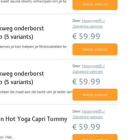
zweet sauna shorts, ontworpen om je te
Bekijk product
Door:
Happygetfit /
Zakelijke pennen
ikweg onderborst
€ 59.99
 (5 variants)
ames je kan helpen je fitnessdoelen te
Bekijk product
Door:
Happygetfit /
Zakelijke pennen
ikweg onderborst
€ 59.99
 (5 variants)
eer de maat aan de hand van je taille van
Bekijk product
Door:
Happygetfit /
Zakelijke pennen
ken Hot Yoga Capri Tummy
€ 59.99
lon. Het…