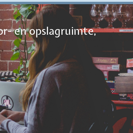
or- en opslagruimte,