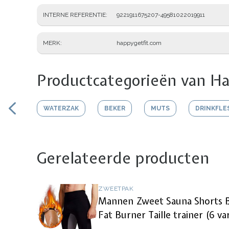
INTERNE REFERENTIE
9221911675207-49581022019911
MERK
happygetfit.com
Productcategorieën van Ha
WATERZAK
BEKER
MUTS
DRINKFLE
Gerelateerde producten
ZWEETPAK
Mannen Zweet Sauna Shorts B
Fat Burner Taille trainer (6 va