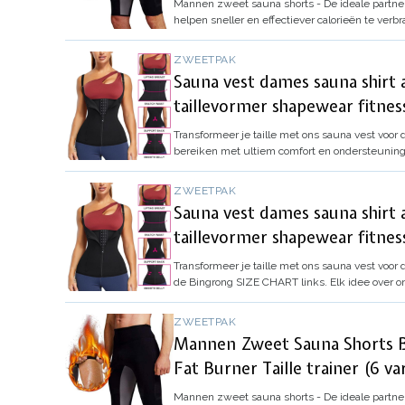
Mannen zweet sauna shorts - De ideale partner
helpen sneller en effectiever calorieën te ve
ZWEETPAK
Sauna vest dames sauna shirt
taillevormer shapewear fitnes
Transformeer je taille met ons sauna vest voor 
bereiken met ultiem comfort en ondersteuning. 
ZWEETPAK
Sauna vest dames sauna shirt
taillevormer shapewear fitnes
Transformeer je taille met ons sauna vest voor 
de Bingrong SIZE CHART links. Elk idee over
ZWEETPAK
Mannen Zweet Sauna Shorts B
Fat Burner Taille trainer (6 va
Mannen zweet sauna shorts - De ideale partner