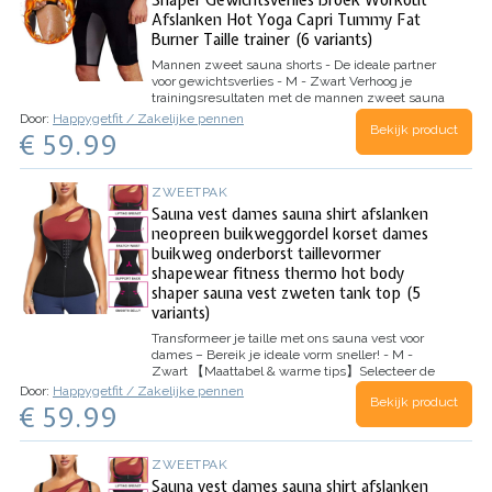
Shaper Gewichtsverlies Broek Workout
Afslanken Hot Yoga Capri Tummy Fat
Burner Taille trainer (6 variants)
Mannen zweet sauna shorts - De ideale partner
voor gewichtsverlies - M - Zwart
Verhoog je
trainingsresultaten met de mannen zweet sauna
shorts, ontworpen om je te helpen sneller en
Door:
Happygetfit / Zakelijke pennen
Bekijk product
effectiever calorieën te verbranden. Deze
€ 59.99
gewichtsverlies broek maakt gebruik van…
ZWEETPAK
Sauna vest dames sauna shirt afslanken
neopreen buikweggordel korset dames
buikweg onderborst taillevormer
shapewear fitness thermo hot body
shaper sauna vest zweten tank top (5
variants)
Transformeer je taille met ons sauna vest voor
dames – Bereik je ideale vorm sneller! - M -
Zwart
【Maattabel & warme tips】Selecteer de
maat aan de hand van je taille van de Bingrong
Door:
Happygetfit / Zakelijke pennen
Bekijk product
SIZE CHART links. Elk idee over onze eendelige
€ 59.99
damessport, buikweg-shaperwear…
ZWEETPAK
Sauna vest dames sauna shirt afslanken