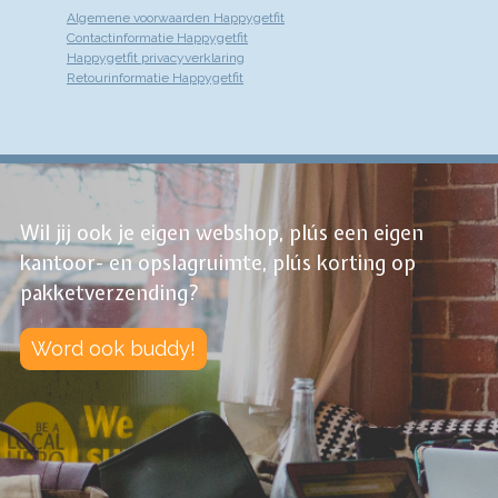
Algemene voorwaarden Happygetfit
Contactinformatie Happygetfit
Happygetfit privacyverklaring
Retourinformatie Happygetfit
Wil jij ook je eigen webshop, plús een eigen
kantoor- en opslagruimte, plús korting op
pakketverzending?
Word ook buddy!