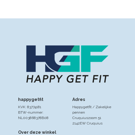
happygetfit
Adres
KVK: 83774181
Happygetfit / Zakelijke
BTW-nummer:
pennen
NL003868378B08
Cruquiuszoom 51
2142EW Cruquius
Over deze winkel