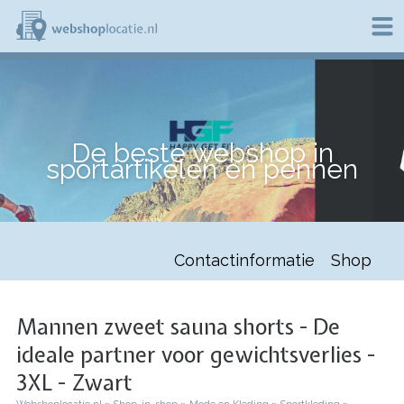
Overslaan
en
naar
de
W
inhoud
e
gaan
b
s
h
De beste webshop in
o
sportartikelen en pennen
p
l
o
c
a
t
Contactinformatie
Shop
i
e
.
n
Mannen zweet sauna shorts - De
l
ideale partner voor gewichtsverlies -
3XL - Zwart