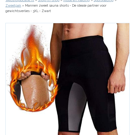
Webshoplocatie.nl
Shop-in-shop
Mode en Kleding
Sportkleding
Kruimelpad
Zweetpak
Mannen zweet sauna shorts - De ideale partner voor
gewichtsverlies - 3XL - Zwart