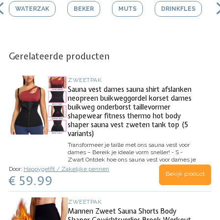
WATERZAK
BEKER
MUTS
DRINKFLES
Gerelateerde producten
ZWEETPAK
Sauna vest dames sauna shirt afslanken
neopreen buikweggordel korset dames
buikweg onderborst taillevormer
shapewear fitness thermo hot body
shaper sauna vest zweten tank top (5
variants)
Transformeer je taille met ons sauna vest voor
dames – Bereik je ideale vorm sneller! - S -
Zwart
Ontdek hoe ons sauna vest voor dames je
kan helpen je fitnessdoelen te bereiken met
Door:
Happygetfit / Zakelijke pennen
Bekijk product
ultiem comfort en ondersteuning. Dit stijlvolle en
€ 59.99
functionele sauna…
ZWEETPAK
Mannen Zweet Sauna Shorts Body