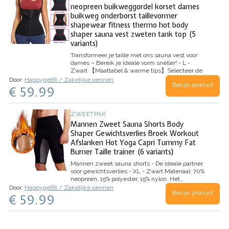
neopreen buikweggordel korset dames
buikweg onderborst taillevormer
shapewear fitness thermo hot body
shaper sauna vest zweten tank top (5
variants)
Transformeer je taille met ons sauna vest voor
dames – Bereik je ideale vorm sneller! - L -
Zwart
【Maattabel & warme tips】Selecteer de
maat aan de hand van je taille van de Bingrong
Door:
Happygetfit / Zakelijke pennen
Bekijk product
SIZE CHART links. Elk idee over onze eendelige
€ 59.99
damessport, buikweg-shaperwear…
ZWEETPAK
Mannen Zweet Sauna Shorts Body
Shaper Gewichtsverlies Broek Workout
Afslanken Hot Yoga Capri Tummy Fat
Burner Taille trainer (6 variants)
Mannen zweet sauna shorts - De ideale partner
voor gewichtsverlies - XL - Zwart
Materiaal: 70%
neopreen, 15% polyester, 15% nylon. Het…
Door:
Happygetfit / Zakelijke pennen
Bekijk product
€ 59.99