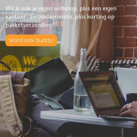
Wil jij ook je eigen webshop, plús een eigen
kantoor- en opslagruimte, plús korting op
pakketverzending?
Word ook buddy!