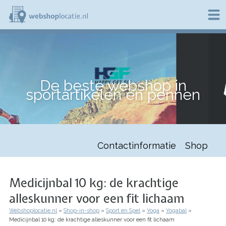
Overslaan
en
naar
de
W
inhoud
e
gaan
b
s
h
De beste webshop in
o
sportartikelen en pennen
p
l
o
c
a
t
Contactinformatie
Shop
i
e
.
n
Medicijnbal 10 kg: de krachtige
l
alleskunner voor een fit lichaam
Webshoplocatie.nl
Shop-in-shop
Sport en Spel
Yoga
Yogabal
Kruimelpad
Medicijnbal 10 kg: de krachtige alleskunner voor een fit lichaam