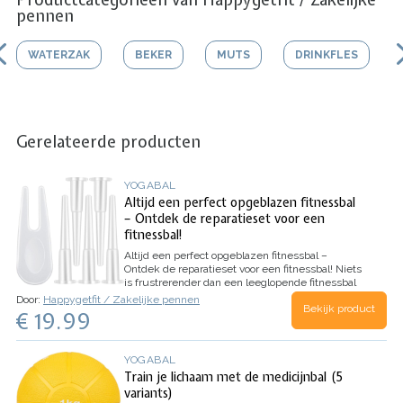
pennen
WATERZAK
BEKER
MUTS
DRINKFLES
Gerelateerde producten
YOGABAL
Altijd een perfect opgeblazen fitnessbal
– Ontdek de reparatieset voor een
fitnessbal!
Altijd een perfect opgeblazen fitnessbal –
Ontdek de reparatieset voor een fitnessbal!
Niets
is frustrerender dan een leeglopende fitnessbal
tijdens je workout. Gelukkig biedt de
Door:
Happygetfit / Zakelijke pennen
Bekijk product
reparatieset voor een fitnessbal de ideale
€ 19.99
oplossing! Of je nu een yoga-, pilates- of
gymnastiekbal…
YOGABAL
Train je lichaam met de medicijnbal (5
variants)