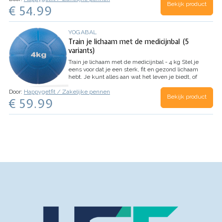
Bekijk product
€ 54.99
YOGABAL
Train je lichaam met de medicijnbal (5
variants)
Train je lichaam met de medicijnbal - 4 kg
Stel je
eens voor dat je een sterk, fit en gezond lichaam
hebt. Je kunt alles aan wat het leven je biedt, of
het nu gaat om een intensieve workout, een
Door:
Happygetfit / Zakelijke pennen
lange wandeling of gewoon een dagje spelen…
Bekijk product
€ 59.99