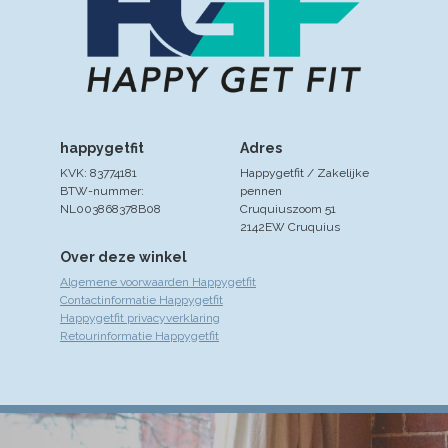
happygetfit
Adres
KVK: 83774181
Happygetfit / Zakelijke
BTW-nummer:
pennen
NL003868378B08
Cruquiuszoom 51
2142EW Cruquius
Over deze winkel
Algemene voorwaarden Happygetfit
Contactinformatie Happygetfit
Happygetfit privacyverklaring
Retourinformatie Happygetfit