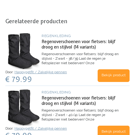
Gerelateerde producten
REGENKLEDING
Regenoverschoenen voor fietsers: blijf
droog en stijlvol (14 variants)
Regenoverschoenen voor fietsers: blijf droog en
stijlvol - Zwart - 38/39
Laat de regen je
fietsplezier niet bederven! Onze
regenoverschoenen voor fietsers zijn ontworpen
Door:
Happygetfit / Zakelijke pennen
voor dagelijkse fietsers die stijl en bescherming
Bekijk product
€ 79.99
willen combineren. Geen gedoe meer met
natte…
REGENKLEDING
Regenoverschoenen voor fietsers: blijf
droog en stijlvol (14 variants)
Regenoverschoenen voor fietsers: blijf droog en
stijlvol - Zwart - 40/41
Laat de regen je
fietsplezier niet bederven! Onze
regenoverschoenen voor fietsers zijn ontworpen
Door:
Happygetfit / Zakelijke pennen
voor dagelijkse fietsers die stijl en bescherming
Bekijk product
willen combineren. Geen gedoe meer met