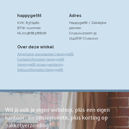
happygetfit
Adres
KVK: 83774181
Happygetfit / Zakelijke
BTW-nummer:
pennen
NL003868378B08
Cruquiuszoom 51
2142EW Cruquius
Over deze winkel
Algemene voorwaarden Happygetfit
Contactinformatie Happygetfit
Happygetfit privacyverklaring
Retourinformatie Happygetfit
Wil jij ook je eigen webshop, plús een eigen
kantoor- en opslagruimte, plús korting op
pakketverzending?