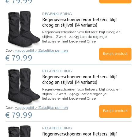
€ 79.99
natte…
REGENKLEDING
Regenoverschoenen voor fietsers: blijf
droog en stijlvol (14 variants)
Regenoverschoenen voor fietsers: blijf droog en
stijlvol - Zwart - 42/43
Laat de regen je
fietsplezier niet bederven! Onze
regenoverschoenen voor fietsers zijn ontworpen
Door:
Happygetfit / Zakelijke pennen
voor dagelijkse fietsers die stijl en bescherming
Bekijk product
€ 79.99
willen combineren. Geen gedoe meer met
natte…
REGENKLEDING
Regenoverschoenen voor fietsers: blijf
droog en stijlvol (14 variants)
Regenoverschoenen voor fietsers: blijf droog en
stijlvol - Zwart - 44/45
Laat de regen je
fietsplezier niet bederven! Onze
regenoverschoenen voor fietsers zijn ontworpen
Door:
Happygetfit / Zakelijke pennen
voor dagelijkse fietsers die stijl en bescherming
Bekijk product
€ 79.99
willen combineren. Geen gedoe meer met
natte…
REGENKLEDING
Regenoverschoenen voor fietsers: blijf