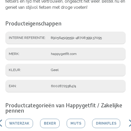
fietsers en rijd met vertrouwen, ongeacht het weer. Bestel nu en
geniet van stijlvol fietsen met droge voeten!
Producteigenschappen
INTERNE REFERENTIE
8905645195591-48708399137095
MERK
happygetfit.com
KLEUR
Geel
EAN
6002872938474
Productcategorieën van Happygetfit / Zakelijke
pennen
WATERZAK
BEKER
MUTS
DRINKFLES