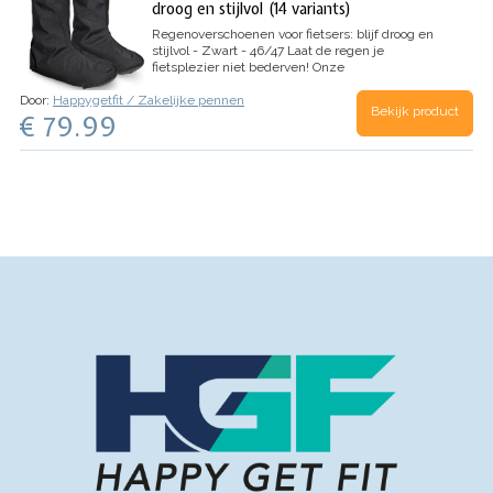
droog en stijlvol (14 variants)
Regenoverschoenen voor fietsers: blijf droog en
stijlvol - Zwart - 46/47
Laat de regen je
fietsplezier niet bederven! Onze
regenoverschoenen voor fietsers zijn ontworpen
Door:
Happygetfit / Zakelijke pennen
voor dagelijkse fietsers die stijl en bescherming
Bekijk product
€ 79.99
willen combineren. Geen gedoe meer met
natte…