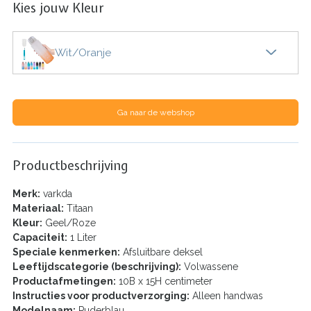
Kies jouw Kleur
Wit/Oranje
Ga naar de webshop
Productbeschrijving
Merk:
varkda
Materiaal:
Titaan
Kleur:
Geel/Roze
Capaciteit:
1 Liter
Speciale kenmerken:
Afsluitbare deksel
Leeftijdscategorie (beschrijving):
Volwassene
Productafmetingen:
10B x 15H centimeter
Instructies voor productverzorging:
Alleen handwas
Modelnaam:
Puderblau