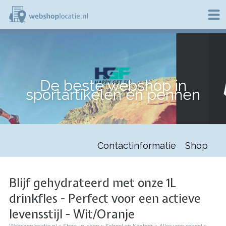
Overslaan
en
naar
de
W
inhoud
e
gaan
b
s
h
De beste webshop in
o
sportartikelen en pennen
p
l
o
c
a
t
Contactinformatie
Shop
i
e
.
n
Blijf gehydrateerd met onze 1L
l
drinkfles - Perfect voor een actieve
levensstijl - Wit/Oranje