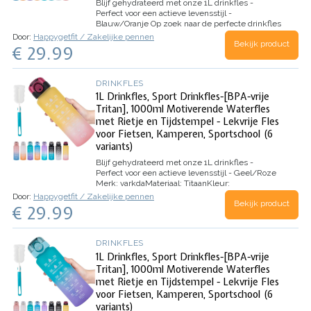
Blijf gehydrateerd met onze 1L drinkfles -
Perfect voor een actieve levensstijl -
Blauw/Oranje
Op zoek naar de perfecte drinkfles
om je gehydrateerd te houden tijdens je drukke
Door:
Happygetfit / Zakelijke pennen
Bekijk product
en actieve dagen? Onze 1L drinkfles, gemaakt
€ 29.99
van hoogwaardig BPA-vrij Tritan, is jouw ideale
metgezel…
DRINKFLES
1L Drinkfles, Sport Drinkfles-[BPA-vrije
Tritan], 1000ml Motiverende Waterfles
met Rietje en Tijdstempel - Lekvrije Fles
voor Fietsen, Kamperen, Sportschool (6
variants)
Blijf gehydrateerd met onze 1L drinkfles -
Perfect voor een actieve levensstijl - Geel/Roze
Merk:
varkda
Materiaal:
Titaan
Kleur:
Geel/Roze
Capaciteit:
1 Liter
Speciale
Door:
Happygetfit / Zakelijke pennen
Bekijk product
kenmerken:
Afsluitbare…
€ 29.99
DRINKFLES
1L Drinkfles, Sport Drinkfles-[BPA-vrije
Tritan], 1000ml Motiverende Waterfles
met Rietje en Tijdstempel - Lekvrije Fles
voor Fietsen, Kamperen, Sportschool (6
variants)