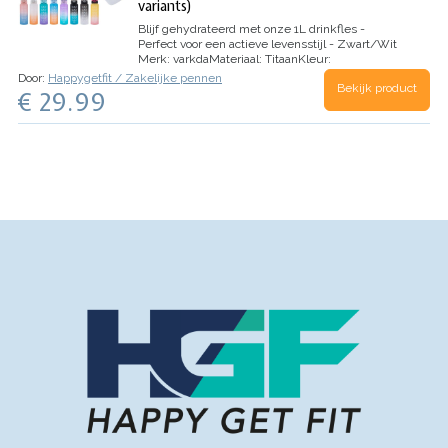
variants)
Blijf gehydrateerd met onze 1L drinkfles -
Perfect voor een actieve levensstijl - Zwart/Wit
Merk:
varkda
Materiaal:
Titaan
Kleur:
Geel/Roze
Capaciteit:
1 Liter
Speciale
Door:
Happygetfit / Zakelijke pennen
Bekijk product
kenmerken:…
€ 29.99