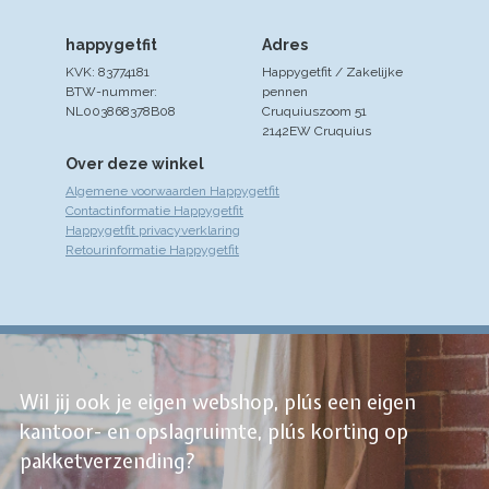
happygetfit
Adres
KVK: 83774181
Happygetfit / Zakelijke
BTW-nummer:
pennen
NL003868378B08
Cruquiuszoom 51
2142EW Cruquius
Over deze winkel
Algemene voorwaarden Happygetfit
Contactinformatie Happygetfit
Happygetfit privacyverklaring
Retourinformatie Happygetfit
Wil jij ook je eigen webshop, plús een eigen
kantoor- en opslagruimte, plús korting op
pakketverzending?