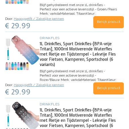
Blijf gehydrateerd met onze 1L drinkfles -
Perfect voor een actieve levensstijl - Groen/Paars
Merk:
varkda
Materiaal:
Titaan
Kleur:
Geel/Roze
Capaciteit:
1 Liter
Speciale
Door:
Happygetfit / Zakelijke pennen
Bekijk product
kenmerken:…
€ 29.99
DRINKFLES
1L Drinkfles, Sport Drinkfles-[BPA-vrije
Tritan], 1000ml Motiverende Waterfles
met Rietje en Tijdstempel - Lekvrije Fles
voor Fietsen, Kamperen, Sportschool (6
variants)
Blijf gehydrateerd met onze 1L drinkfles -
Perfect voor een actieve levensstijl -
Roze/Blauw
Merk:
varkda
Materiaal:
Titaan
Kleur:
Geel/Roze
Capaciteit:
1 Liter
Speciale
Door:
Happygetfit / Zakelijke pennen
Bekijk product
kenmerken:…
€ 29.99
DRINKFLES
1L Drinkfles, Sport Drinkfles-[BPA-vrije
Tritan], 1000ml Motiverende Waterfles
met Rietje en Tijdstempel - Lekvrije Fles
voor Fietsen, Kamperen, Sportschool (6