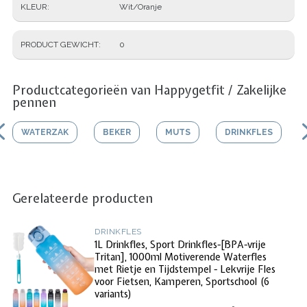
KLEUR
Wit/Oranje
PRODUCT GEWICHT
0
Productcategorieën van Happygetfit / Zakelijke
pennen
WATERZAK
BEKER
MUTS
DRINKFLES
Gerelateerde producten
DRINKFLES
1L Drinkfles, Sport Drinkfles-[BPA-vrije
Tritan], 1000ml Motiverende Waterfles
met Rietje en Tijdstempel - Lekvrije Fles
voor Fietsen, Kamperen, Sportschool (6
variants)