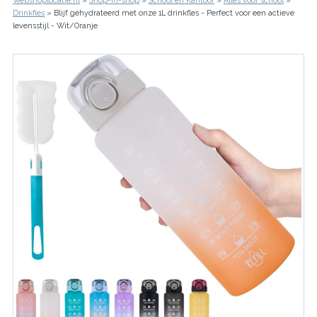
Webshoplocatie.nl
Shop-in-shop
School en Kantoor
Alles voor school
Kruimelpad
Drinkfles
Blijf gehydrateerd met onze 1L drinkfles - Perfect voor een actieve
levensstijl - Wit/Oranje