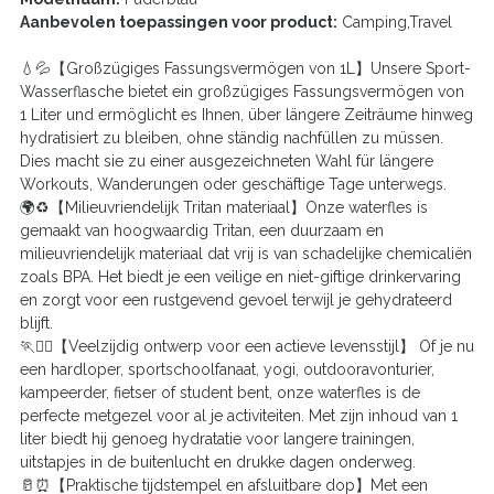
Aanbevolen toepassingen voor product:
Camping,Travel
💧💦【Großzügiges Fassungsvermögen von 1L】Unsere Sport-
Wasserflasche bietet ein großzügiges Fassungsvermögen von
1 Liter und ermöglicht es Ihnen, über längere Zeiträume hinweg
hydratisiert zu bleiben, ohne ständig nachfüllen zu müssen.
Dies macht sie zu einer ausgezeichneten Wahl für längere
Workouts, Wanderungen oder geschäftige Tage unterwegs.
🌍♻️【Milieuvriendelijk Tritan materiaal】Onze waterfles is
gemaakt van hoogwaardig Tritan, een duurzaam en
milieuvriendelijk materiaal dat vrij is van schadelijke chemicaliën
zoals BPA. Het biedt je een veilige en niet-giftige drinkervaring
en zorgt voor een rustgevend gevoel terwijl je gehydrateerd
blijft.
🏃🚴‍♂️【Veelzijdig ontwerp voor een actieve levensstijl】 Of je nu
een hardloper, sportschoolfanaat, yogi, outdooravonturier,
kampeerder, fietser of student bent, onze waterfles is de
perfecte metgezel voor al je activiteiten. Met zijn inhoud van 1
liter biedt hij genoeg hydratatie voor langere trainingen,
uitstapjes in de buitenlucht en drukke dagen onderweg.
🥛⏰【Praktische tijdstempel en afsluitbare dop】Met een