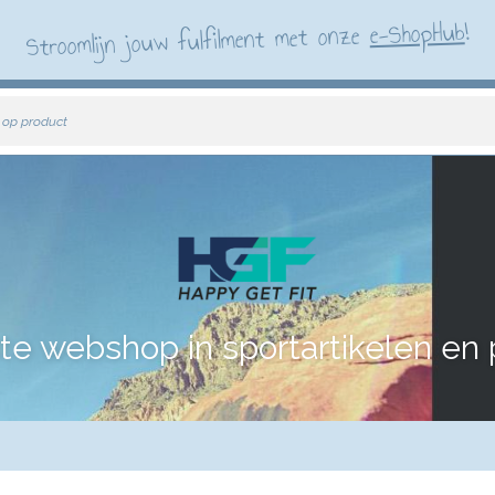
!
e-ShopHub
Stroomlijn jouw fulfilment met onze
 op product
te webshop in sportartikelen en