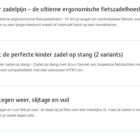
 zadelpijn – de ultieme ergonomische fietszadelhoes! 
ultieme ergonomische fietszadelhoes! - M
Wil je langer en comfortabeler fietsen z
je nu een lange toertocht maakt of intensief traint op een hometrainer.…
t de perfecte kinder zadel op stang (2 variants)
der zadel op stang - Zadel op stang met stuur
Geniet van zorgeloze fietstochten me
voor compatibiliteit met alle volwassen MTB's en…
egen weer, slijtage en vuil
age en vuil
Stel je voor
: Je stapt op je fiets voor een heerlijke rit, maar je zadel is 
je zadel tegen alle…