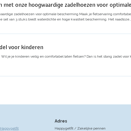
en met onze hoogwaardige zadelhoezen voor optimal
gwaardige zadelhoezen voor optimale bescherming
Maak je fietservaring comfortabe
 set van 3 stuks biedt waterdichte en hoge kwaliteit bescherming. Het naadloze
adel voor kinderen
n
Wil je je kinderen veilig en comfortabel laten fietsen? Dan is het stang zadel voor
Adres
Happygetfit
Happygetfit / Zakelijke pennen