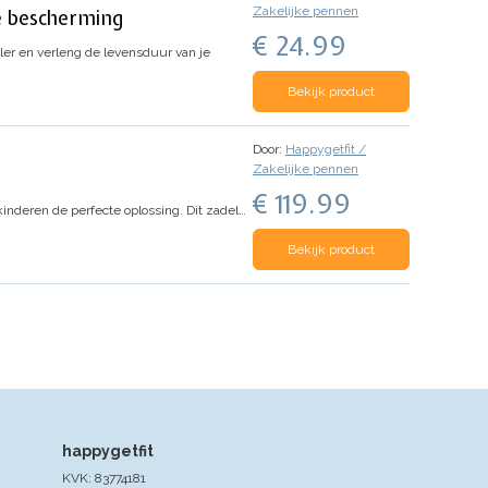
Zakelijke pennen
e bescherming
€ 24.99
ler en verleng de levensduur van je
…
Bekijk product
Door:
Happygetfit /
Zakelijke pennen
€ 119.99
 kinderen de perfecte oplossing. Dit zadel…
Bekijk product
happygetfit
KVK: 83774181