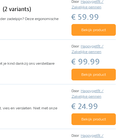
Door:
Happygetfit /
Zakelijke pennen
(2 variants)
€ 59.99
onder zadelpijn? Deze ergonomische
Bekijk product
Door:
Happygetfit /
Zakelijke pennen
€ 99.99
t je kind dankzij ons verstelbare
Bekijk product
Door:
Happygetfit /
Zakelijke pennen
€ 24.99
nat, vies en versleten. Niet met onze
Bekijk product
Door:
Happygetfit /