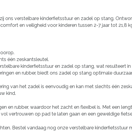
zij ons verstelbare kinderfietsstuur en zadel op stang. Ontw
mfort en veiligheid voor kinderen tussen 2-7 jaar tot 21,8 k
voorop.
hts één zeskantsleutel.
stelbare kinderfietsstuur en zadel op stang, wat resulteert in
ingen en rubber, biedt ons zadel op stang optimale duurzaamh
jdering van het zadel is eenvoudig en kan met slechts één zes
uw kind.
en en rubber, waardoor het zacht en flexibel is. Met een len
vol vertrouwen op pad te laten gaan en een geweldige fietser
tstochten. Bestel vandaag nog onze verstelbare kinderfietsstu