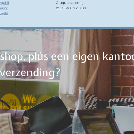
getfit
Cruquiuszoom 51
laring
2142EW Cruquius
etfit
ebshop, plús een eigen kanto
tverzending?