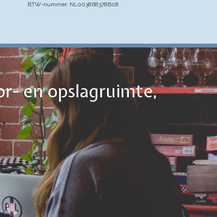
BTW-nummer: NL003868378B08
or- en opslagruimte,