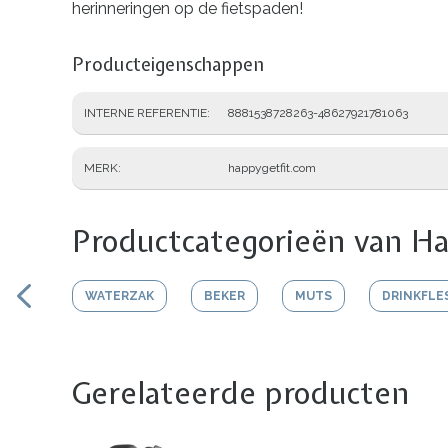
herinneringen op de fietspaden!
Producteigenschappen
INTERNE REFERENTIE
8881538728263-48627921781063
MERK
happygetfit.com
Productcategorieën van Ha
WATERZAK
BEKER
MUTS
DRINKFLE
Gerelateerde producten