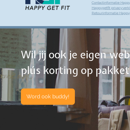
Contactinformatie Happy
Happygetfit privacyverk
Retourinformatie Happyg
Wil jij ook je eigen w
plús korting op pakke
Word ook buddy!