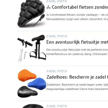
ZADEL (FIETS)
🚴 Comfortabel fietsen zonder
🚴 Comfortabel fietsen zonder zadelpijn – de 
fietszadelhoes zorgt voor ultiem zitcomfort, of 
ZADEL (FIETS)
Een avontuurlijk fietsuitje me
Een avontuurlijk fietsuitje met de perfecte kin
kinderfietsstuur en zadel op stang. Ontworpen 
ZADEL (FIETS)
Zadelhoes: Bescherm je zadel t
Zadelhoes: Bescherm je zadel tegen weer, slijt
hoogwaardige zadelhoes! Deze hoes beschermt 
ZADEL (FIETS)