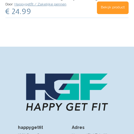
en verleng de levensduur van je fietszadel met
Door:
Happygetfit / Zakelijke pennen
Bekijk product
onze handige zadelhoezen. Deze set van 3 stuks
€ 24.99
biedt waterdichte en hoge kwaliteit
bescherming. Het naadloze…
happygetfit
Adres