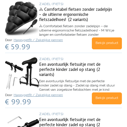
ZADEL (FIETS)
🚴 Comfortabel fietsen zonder zadelpijn
– de ultieme ergonomische
fietszadelhoes! (2 variants)
🚴 Comfortabel fietsen zonder zadelpijn – de
ultieme ergonomische fietszadelhoes! - M
Wil je
langer en comfortabeler fietsen zonder
zadelpijn? Deze ergonomische fietszadelhoes
Door:
Happygetfit / Zakelijke pennen
Bekijk product
zorgt voor ultiem zitcomfort, of je nu een lange
€ 59.99
toertocht maakt of intensief traint op een
hometrainer.…
ZADEL (FIETS)
Een avontuurlijk fietsuitje met de
perfecte kinder zadel op stang (2
variants)
Een avontuurlijk fietsuitje met de perfecte
kinder zadel op stang - Zadel op stang met stuur
Geniet van zorgeloze fietstochten met je kind
dankzij ons verstelbare kinderfietsstuur en zadel
Door:
Happygetfit / Zakelijke pennen
Bekijk product
op stang. Ontworpen voor compatibiliteit met alle
€ 99.99
volwassen MTB's en…
ZADEL (FIETS)
Een avontuurlijk fietsuitje met de
perfecte kinder zadel op stang (2