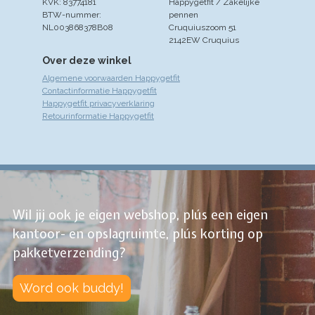
KVK: 83774181
Happygetfit / Zakelijke
BTW-nummer:
pennen
NL003868378B08
Cruquiuszoom 51
2142EW Cruquius
Over deze winkel
Algemene voorwaarden Happygetfit
Contactinformatie Happygetfit
Happygetfit privacyverklaring
Retourinformatie Happygetfit
Wil jij ook je eigen webshop, plús een eigen
kantoor- en opslagruimte, plús korting op
pakketverzending?
Word ook buddy!