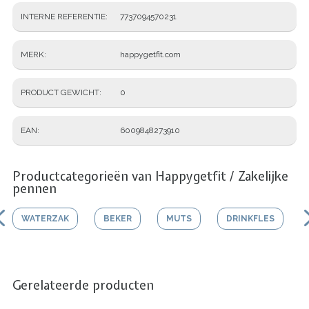
INTERNE REFERENTIE
7737094570231
MERK
happygetfit.com
PRODUCT GEWICHT
0
EAN
6009848273910
Productcategorieën van Happygetfit / Zakelijke
pennen
WATERZAK
BEKER
MUTS
DRINKFLES
Gerelateerde producten