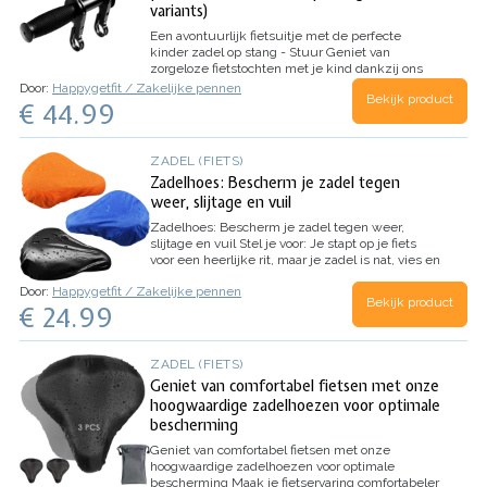
variants)
Een avontuurlijk fietsuitje met de perfecte
kinder zadel op stang - Stuur
Geniet van
zorgeloze fietstochten met je kind dankzij ons
verstelbare kinderfietsstuur en zadel op stang.
Door:
Happygetfit / Zakelijke pennen
Bekijk product
Ontworpen voor compatibiliteit met alle
€ 44.99
volwassen MTB's en…
ZADEL (FIETS)
Zadelhoes: Bescherm je zadel tegen
weer, slijtage en vuil
Zadelhoes: Bescherm je zadel tegen weer,
slijtage en vuil
Stel je voor
: Je stapt op je fiets
voor een heerlijke rit, maar je zadel is nat, vies en
versleten. Niet met onze hoogwaardige
Door:
Happygetfit / Zakelijke pennen
zadelhoes! Deze hoes beschermt je zadel tegen
Bekijk product
€ 24.99
alle…
ZADEL (FIETS)
Geniet van comfortabel fietsen met onze
hoogwaardige zadelhoezen voor optimale
bescherming
Geniet van comfortabel fietsen met onze
hoogwaardige zadelhoezen voor optimale
bescherming
Maak je fietservaring comfortabeler