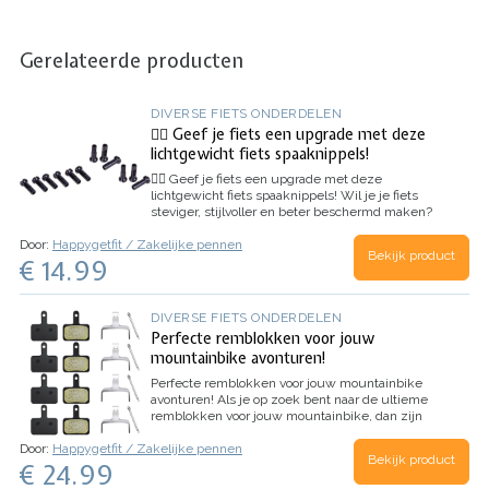
Gerelateerde producten
DIVERSE FIETS ONDERDELEN
🚴‍♂️ Geef je fiets een upgrade met deze
lichtgewicht fiets spaaknippels!
🚴‍♂️ Geef je fiets een upgrade met deze
lichtgewicht fiets spaaknippels!
Wil je je fiets
steviger, stijlvoller en beter beschermd maken?
Met deze fiets spaaknippels verbeter je niet
Door:
Happygetfit / Zakelijke pennen
alleen de duurzaamheid van je wiel, maar voeg
Bekijk product
€ 14.99
je ook een strakke, sportieve look toe.…
DIVERSE FIETS ONDERDELEN
Perfecte remblokken voor jouw
mountainbike avonturen!
Perfecte remblokken voor jouw mountainbike
avonturen!
Als je op zoek bent naar de ultieme
remblokken voor jouw mountainbike, dan zijn
onze rem blokken precies wat je nodig hebt.
Door:
Happygetfit / Zakelijke pennen
Deze remblokken zijn speciaal ontworpen om
Bekijk product
€ 24.99
maximale…