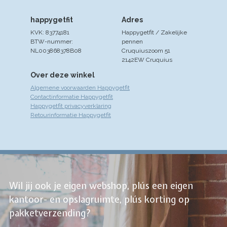
happygetfit
Adres
KVK: 83774181
Happygetfit / Zakelijke
BTW-nummer:
pennen
NL003868378B08
Cruquiuszoom 51
2142EW Cruquius
Over deze winkel
Algemene voorwaarden Happygetfit
Contactinformatie Happygetfit
Happygetfit privacyverklaring
Retourinformatie Happygetfit
Wil jij ook je eigen webshop, plús een eigen
kantoor- en opslagruimte, plús korting op
pakketverzending?