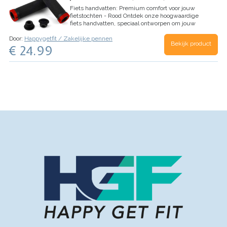
Fiets handvatten: Premium comfort voor jouw
fietstochten - Rood
Ontdek onze hoogwaardige
fiets handvatten, speciaal ontworpen om jouw
fietstochten comfortabeler en veiliger te maken.
Door:
Happygetfit / Zakelijke pennen
Met antisliprubber en een stevige aluminium
Bekijk product
€ 24.99
vergrendeling bieden ze…