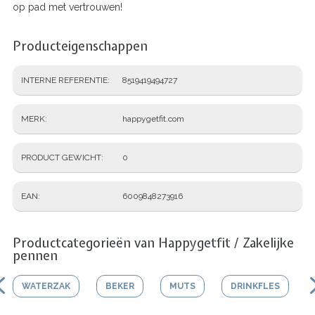
op pad met vertrouwen!
Producteigenschappen
INTERNE REFERENTIE
8519419494727
MERK
happygetfit.com
PRODUCT GEWICHT
0
EAN
6009848273916
Productcategorieën van Happygetfit / Zakelijke
pennen
WATERZAK
BEKER
MUTS
DRINKFLES