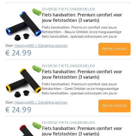
DIVERSE FIETS ONDERDELEN
Fiets handvatten: Premium comfort voor
jouw fietstochten (3 variants)
Fiets handvatten: Premium comfort voor jouw
fietstochten - Blauw
Ontdek onze hoogwaardige
fiets handvatten, speciaal ontworpen om jouw
fietstochten comfortabeler en veiliger te maken.
Door:
Happygetfit / Zakelijke pennen
Met antisliprubber en een stevige aluminium…
Bekijk product
€ 24.99
DIVERSE FIETS ONDERDELEN
Fiets handvatten: Premium comfort voor
jouw fietstochten (3 variants)
Fiets handvatten: Premium comfort voor jouw
fietstochten - Geel
Ontdek onze hoogwaardige
fiets handvatten, speciaal ontworpen om jouw
fietstochten comfortabeler en veiliger te maken.
Door:
Happygetfit / Zakelijke pennen
Met antisliprubber en een stevige aluminium
Bekijk product
€ 24.99
vergrendeling bieden ze…
DIVERSE FIETS ONDERDELEN
Fiets handvatten: Premium comfort voor
jouw fietstochten (3 variants)