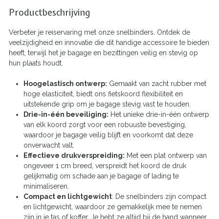
Productbeschrijving
Verbeter je reiservaring met onze snelbinders. Ontdek de
veelzijdigheid en innovatie die dit handige accessoire te bieden
heeft, terwijl het je bagage en bezittingen veilig en stevig op
hun plaats houdt.
Hoogelastisch ontwerp:
Gemaakt van zacht rubber met
hoge elasticiteit, biedt ons fietskoord flexibiliteit en
uitstekende grip om je bagage stevig vast te houden.
Drie-in-één beveiliging:
Het unieke drie-in-één ontwerp
van elk koord zorgt voor een robuuste bevestiging,
waardoor je bagage veilig blijft en voorkomt dat deze
onverwacht valt.
Effectieve drukverspreiding:
Met een plat ontwerp van
ongeveer 1 cm breed, verspreidt het koord de druk
gelijkmatig om schade aan je bagage of lading te
minimaliseren.
Compact en lichtgewicht
: De snelbinders zijn compact
en lichtgewicht, waardoor ze gemakkelijk mee te nemen
zijn in je tas of koffer. Je hebt ze altijd bij de hand wanneer