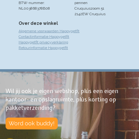
BTW-nummer:
pennen
NL003868378B08
Cruquiuszoom 51
2142EW Cruquius
Over deze winkel
Algemene voorwaarden Happygetfit
Contactinformatie Happygetfit
Happygetfit privacyverklaring
Retourinformatie Happygetfit
Wil jij ook je eigen webshop, plús een eigen
kantoor- en opslagruimte, plús korting op
pakketverzending?
Word ook buddy!