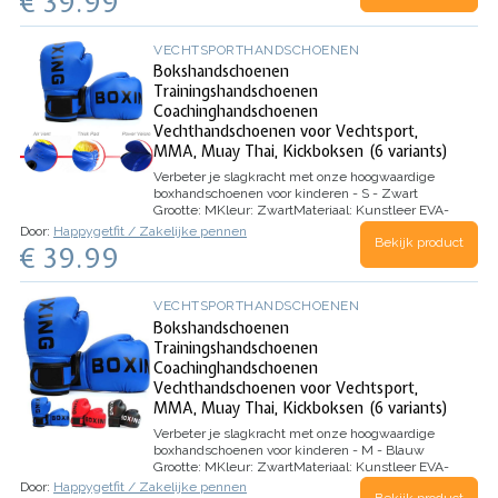
€ 39.99
kunststof, bieden deze…
VECHTSPORTHANDSCHOENEN
Bokshandschoenen
Trainingshandschoenen
Coachinghandschoenen
Vechthandschoenen voor Vechtsport,
MMA, Muay Thai, Kickboksen (6 variants)
Verbeter je slagkracht met onze hoogwaardige
boxhandschoenen voor kinderen - S - Zwart
Grootte:
M
Kleur:
Zwart
Materiaal:
Kunstleer EVA-
kunststof
Merk:
BETECK
Type handschoen:
Door:
Happygetfit / Zakelijke pennen
Bekijk product
Sparren…
€ 39.99
VECHTSPORTHANDSCHOENEN
Bokshandschoenen
Trainingshandschoenen
Coachinghandschoenen
Vechthandschoenen voor Vechtsport,
MMA, Muay Thai, Kickboksen (6 variants)
Verbeter je slagkracht met onze hoogwaardige
boxhandschoenen voor kinderen - M - Blauw
Grootte:
M
Kleur:
Zwart
Materiaal:
Kunstleer EVA-
kunststof
Merk:
BETECK
Type handschoen:…
Door:
Happygetfit / Zakelijke pennen