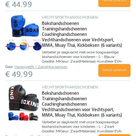
Bekijk product
€ 44.99
VECHTSPORTHANDSCHOENEN
Bokshandschoenen
Trainingshandschoenen
Coachinghandschoenen
Vechthandschoenen voor Vechtsport,
MMA, Muay Thai, Kickboksen (6 variants)
Verbeter je slagkracht met onze hoogwaardige
boxhandschoenen voor kinderen - L - Blauw
Grootte:
M
Kleur:
Zwart
Materiaal:
Kunstleer EVA-
kunststof
Merk:
BETECK
Type handschoen:…
Door:
Happygetfit / Zakelijke pennen
Bekijk product
€ 49.99
VECHTSPORTHANDSCHOENEN
Bokshandschoenen
Trainingshandschoenen
Coachinghandschoenen
Vechthandschoenen voor Vechtsport,
MMA, Muay Thai, Kickboksen (6 variants)
Verbeter je slagkracht met onze hoogwaardige
boxhandschoenen voor kinderen - L - Zwart
Grootte:
M
Kleur:
Zwart
Materiaal:
Kunstleer EVA-
kunststof
Merk:
BETECK
Type handschoen: