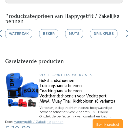
Productcategorieën van Happygetfit / Zakelijke
pennen
WATERZAK
BEKER
MUTS
DRINKFLES
Gerelateerde producten
VECHTSPORTHANDSCHOENEN
Bokshandschoenen
Trainingshandschoenen
Coachinghandschoenen
Vechthandschoenen voor Vechtsport,
MMA, Muay Thai, Kickboksen (6 variants)
Verbeter je slagkracht met onze hoogwaardige
boxhandschoenen voor kinderen - S - Blauw
Ontdek de perfecte mix van comfort en kracht
met onze hoogwaardige boxhandschoenen voor
Door:
Happygetfit / Zakelijke pennen
Bekijk product
kinderen. Gemaakt van kunstleer en EVA-