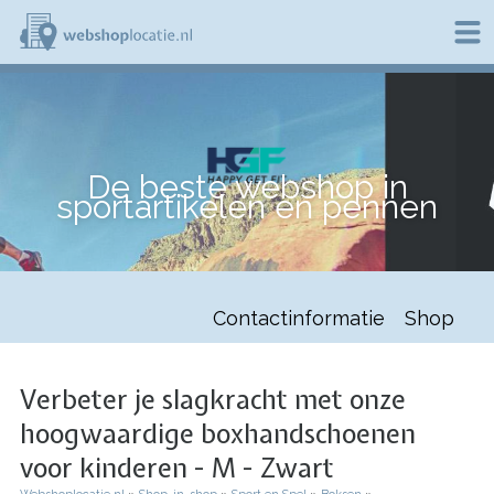
Overslaan
en
naar
de
W
inhoud
e
gaan
b
s
h
De beste webshop in
o
sportartikelen en pennen
p
l
o
c
a
t
Contactinformatie
Shop
i
e
.
n
Verbeter je slagkracht met onze
l
hoogwaardige boxhandschoenen
voor kinderen - M - Zwart