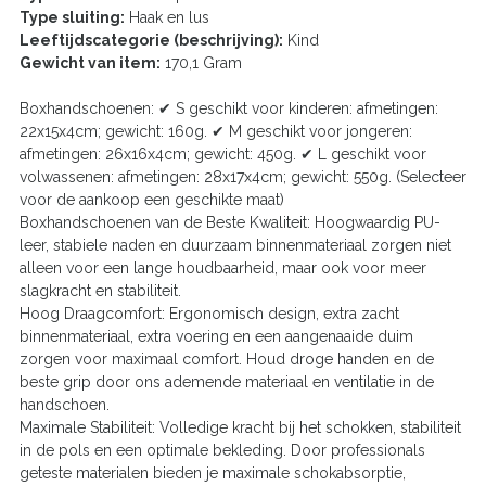
Type sluiting:
Haak en lus
Leeftijdscategorie (beschrijving):
Kind
Gewicht van item:
170,1 Gram
Boxhandschoenen: ✔ S geschikt voor kinderen: afmetingen:
22x15x4cm; gewicht: 160g. ✔ M geschikt voor jongeren:
afmetingen: 26x16x4cm; gewicht: 450g. ✔ L geschikt voor
volwassenen: afmetingen: 28x17x4cm; gewicht: 550g. (Selecteer
voor de aankoop een geschikte maat)
Boxhandschoenen van de Beste Kwaliteit: Hoogwaardig PU-
leer, stabiele naden en duurzaam binnenmateriaal zorgen niet
alleen voor een lange houdbaarheid, maar ook voor meer
slagkracht en stabiliteit.
Hoog Draagcomfort: Ergonomisch design, extra zacht
binnenmateriaal, extra voering en een aangenaaide duim
zorgen voor maximaal comfort. Houd droge handen en de
beste grip door ons ademende materiaal en ventilatie in de
handschoen.
Maximale Stabiliteit: Volledige kracht bij het schokken, stabiliteit
in de pols en een optimale bekleding. Door professionals
geteste materialen bieden je maximale schokabsorptie,