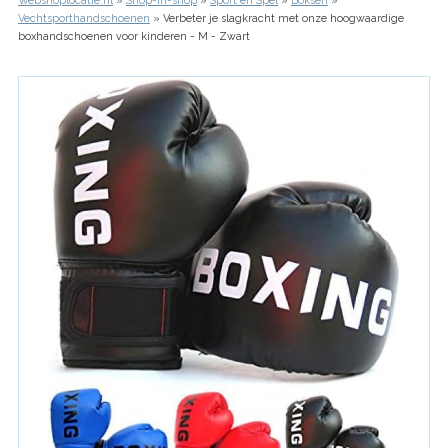
Webshoplocatie.nl
Shop-in-shop
Sport en Spel
Boksen
Kruimelpad
Vechtsporthandschoenen
Verbeter je slagkracht met onze hoogwaardige
boxhandschoenen voor kinderen - M - Zwart