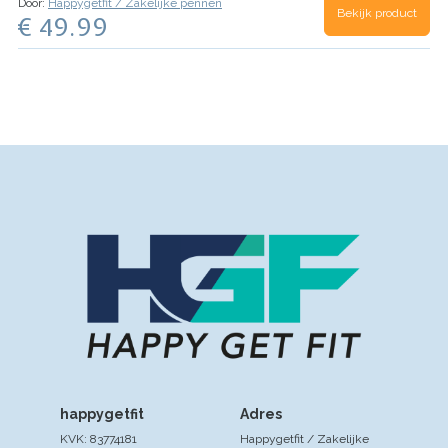
Door:
Happygetfit / Zakelijke pennen
Bekijk product
Sparren…
€ 49.99
happygetfit
Adres
KVK: 83774181
Happygetfit / Zakelijke