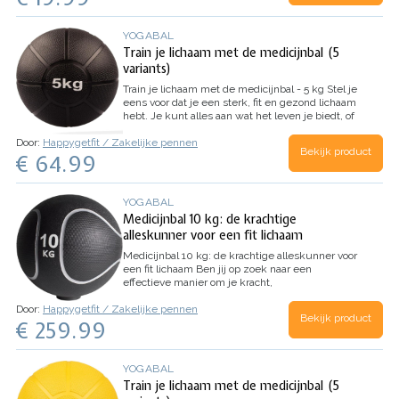
gymnastiekbal…
YOGABAL
Train je lichaam met de medicijnbal (5
variants)
Train je lichaam met de medicijnbal - 5 kg
Stel je
eens voor dat je een sterk, fit en gezond lichaam
hebt. Je kunt alles aan wat het leven je biedt, of
het nu gaat om een intensieve workout, een
Door:
Happygetfit / Zakelijke pennen
lange wandeling of gewoon een dagje spelen…
Bekijk product
€ 64.99
YOGABAL
Medicijnbal 10 kg: de krachtige
alleskunner voor een fit lichaam
Medicijnbal 10 kg: de krachtige alleskunner voor
een fit lichaam
Ben jij op zoek naar een
effectieve manier om je kracht,
uithoudingsvermogen, coördinatie en evenwicht
Door:
Happygetfit / Zakelijke pennen
te verbeteren? Dan is deze medicijnbal van 10 kg
Bekijk product
€ 259.99
de ideale keuze voor jou. Deze krachtige…
YOGABAL
Train je lichaam met de medicijnbal (5