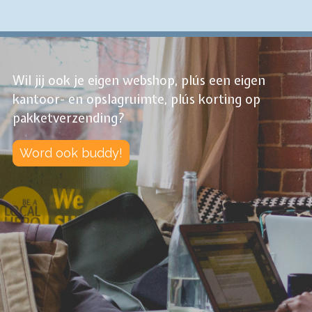
Wil jij ook je eigen webshop, plús een eigen
kantoor- en opslagruimte, plús korting op
pakketverzending?
Word ook buddy!