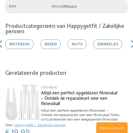
EAN
6002378915432
Productcategorieën van Happygetfit / Zakelijke
pennen
WATERZAK
BEKER
MUTS
DRINKFLES
Gerelateerde producten
YOGABAL
Altijd een perfect opgeblazen fitnessbal
– Ontdek de reparatieset voor een
fitnessbal!
Altijd een perfect opgeblazen fitnessbal –
Ontdek de reparatieset voor een fitnessbal!
Niets
is frustrerender dan een leeglopende fitnessbal
tijdens je workout. Gelukkig biedt de
Door:
Happygetfit / Zakelijke pennen
Bekijk product
reparatieset voor een fitnessbal de ideale
€ 19.99
oplossing! Of je nu een yoga-, pilates- of