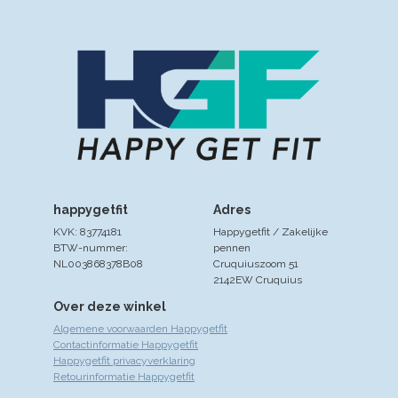
happygetfit
Adres
KVK: 83774181
Happygetfit / Zakelijke
BTW-nummer:
pennen
NL003868378B08
Cruquiuszoom 51
2142EW Cruquius
Over deze winkel
Algemene voorwaarden Happygetfit
Contactinformatie Happygetfit
Happygetfit privacyverklaring
Retourinformatie Happygetfit