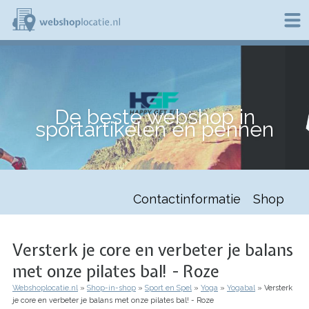
Overslaan
en
naar
de
W
inhoud
e
gaan
b
s
h
De beste webshop in
o
sportartikelen en pennen
p
l
o
c
a
t
Contactinformatie
Shop
i
e
.
n
Versterk je core en verbeter je balans
l
met onze pilates bal! - Roze
Webshoplocatie.nl
Shop-in-shop
Sport en Spel
Yoga
Yogabal
Versterk
Kruimelpad
je core en verbeter je balans met onze pilates bal! - Roze