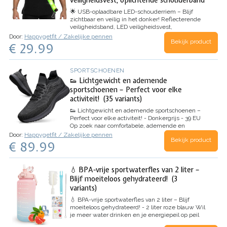
veiligheidsvest, oplichtende schouderband
🌟 USB-oplaadbare LED-schouderriem – Blijf
zichtbaar en veilig in het donker! Reflecterende
veiligheidsband, LED veiligheidsvest,
oplichtende schouderband
Wil jij goed zichtbaar
Door:
Happygetfit / Zakelijke pennen
Bekijk product
zijn tijdens het hardlopen, fietsen of wandelen in
€ 29.99
het donker? Dan is deze USB-oplaadbare LED-
schouderriem precies wat je nodig hebt! Dankzij
de heldere LED-verlichting met…
SPORTSCHOENEN
👟 Lichtgewicht en ademende
sportschoenen – Perfect voor elke
activiteit! (35 variants)
👟 Lichtgewicht en ademende sportschoenen –
Perfect voor elke activiteit! - Donkergrijs - 39 EU
Op zoek naar comfortabele, ademende en
lichtgewicht sportschoenen? Deze lichtgewicht
Door:
Happygetfit / Zakelijke pennen
Bekijk product
sportschoenen voor heren zijn perfect voor
€ 89.99
hardlopen, wandelen en fitness! Dankzij het
mesh bovenwerk, de…
💧 BPA-vrije sportwaterfles van 2 liter –
Blijf moeiteloos gehydrateerd! (3
variants)
💧 BPA-vrije sportwaterfles van 2 liter – Blijf
moeiteloos gehydrateerd! - 2 liter roze blauw
Wil
je meer water drinken en je energiepeil op peil
houden? Dan is deze BPA-vrije sportwaterfles