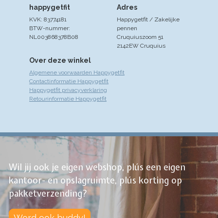
happygetfit
Adres
KVK: 83774181
Happygetfit / Zakelijke
BTW-nummer:
pennen
NL003868378B08
Cruquiuszoom 51
2142EW Cruquius
Over deze winkel
Algemene voorwaarden Happygetfit
Contactinformatie Happygetfit
Happygetfit privacyverklaring
Retourinformatie Happygetfit
Wil jij ook je eigen webshop, plús een eigen
kantoor- en opslagruimte, plús korting op
pakketverzending?
Word ook buddy!