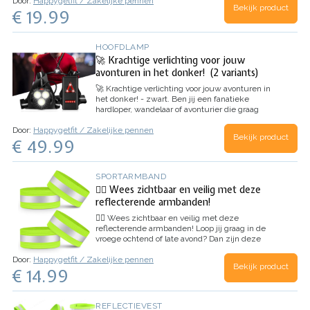
Door:
Happygetfit / Zakelijke pennen
de perfecte oplossing! Dankzij het zachte,
Bekijk product
€ 19.99
ademende en zweetbestendige materiaal blijft
je…
HOOFDLAMP
🚀 Krachtige verlichting voor jouw
avonturen in het donker! (2 variants)
🚀 Krachtige verlichting voor jouw avonturen in
het donker! - zwart.
Ben jij een fanatieke
hardloper, wandelaar of avonturier die graag
buiten actief is, zelfs in het donker? Dan is deze
Door:
Happygetfit / Zakelijke pennen
oplaadbare LED-borstlamp precies wat je nodig
Bekijk product
€ 49.99
hebt! Dankzij de krachtige 3-…
SPORTARMBAND
🏃‍♂️ Wees zichtbaar en veilig met deze
reflecterende armbanden!
🏃‍♂️ Wees zichtbaar en veilig met deze
reflecterende armbanden!
Loop jij graag in de
vroege ochtend of late avond? Dan zijn deze
reflecterende armbanden voor hardlopen
Door:
Happygetfit / Zakelijke pennen
onmisbaar! Ze zorgen ervoor dat je goed
Bekijk product
€ 14.99
zichtbaar bent, waardoor je met een gerust hart
kunt…
REFLECTIEVEST