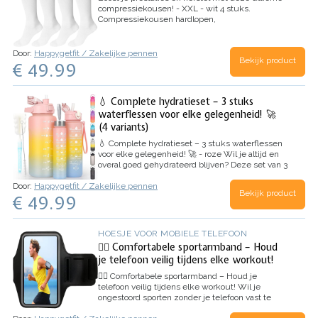
compressiekousen! - XXL - wit 4 stuks.
Compressiekousen hardlopen,
compressiekousen dames, compressiekousen
heren
Ben je klaar om je sportieve prestaties naar
een hoger niveau te tillen? En wil je tegelijkertijd
Door:
Happygetfit / Zakelijke pennen
Bekijk product
je herstel optimaliseren? Onze hoogwaardige
€ 49.99
compressiekousen, verkrijgbaar in een handige
4-…
💧 Complete hydratieset – 3 stuks
waterflessen voor elke gelegenheid! 🚀
(4 variants)
💧 Complete hydratieset – 3 stuks waterflessen
voor elke gelegenheid! 🚀 - roze
Wil je altijd en
overal goed gehydrateerd blijven? Deze set van 3
waterflessen is perfect voor sport, werk, reizen
Door:
Happygetfit / Zakelijke pennen
en dagelijks gebruik. De set bevat een grote 2
Bekijk product
€ 49.99
liter fles, een handige 700 ml…
HOESJE VOOR MOBIELE TELEFOON
🏃‍♂️ Comfortabele sportarmband – Houd
je telefoon veilig tijdens elke workout!
🏃‍♂️ Comfortabele sportarmband – Houd je
telefoon veilig tijdens elke workout!
Wil je
ongestoord sporten zonder je telefoon vast te
houden? Deze verstelbare sportarmband biedt