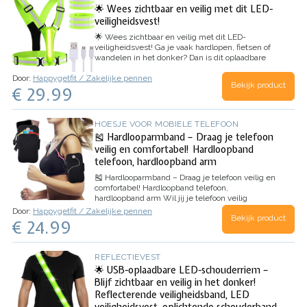
🌟 Wees zichtbaar en veilig met dit LED-
veiligheidsvest!
🌟 Wees zichtbaar en veilig met dit LED-
veiligheidsvest!
Ga je vaak hardlopen, fietsen of
wandelen in het donker? Dan is dit oplaadbare
LED-veiligheidsvest dé oplossing! Dankzij de
Door:
Happygetfit / Zakelijke pennen
heldere reflecterende strips en geïntegreerde
Bekijk product
€ 29.99
LED-verlichting val je…
HOESJE VOOR MOBIELE TELEFOON
🎽 Hardlooparmband – Draag je telefoon
veilig en comfortabel! Hardloopband
telefoon, hardloopband arm
🎽 Hardlooparmband – Draag je telefoon veilig en
comfortabel! Hardloopband telefoon,
hardloopband arm
Wil jij je telefoon veilig
meenemen tijdens het sporten? Dan is deze
Door:
Happygetfit / Zakelijke pennen
Bekijk product
universele hardlooparmband een must-have!
€ 24.99
Dankzij het lichte en elastische lycra-materiaal
voelt hij comfortabel aan, terwijl…
REFLECTIEVEST
🌟 USB-oplaadbare LED-schouderriem –
Blijf zichtbaar en veilig in het donker!
Reflecterende veiligheidsband, LED