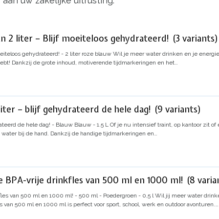
aan uw zakelijke uitrusting.
n 2 liter – Blijf moeiteloos gehydrateerd! (3 variants)
oeiteloos gehydrateerd! - 2 liter roze blauw
Wil je meer water drinken en je energie
 hebt! Dankzij de grote inhoud, motiverende tijdmarkeringen en het…
iter – blijf gehydrateerd de hele dag! (9 variants)
drateerd de hele dag! - Blauw Blauw - 1.5 L
Of je nu intensief traint, op kantoor zit 
nde water bij de hand. Dankzij de handige tijdmarkeringen en…
e BPA-vrije drinkfles van 500 ml en 1000 ml! (8 varia
fles van 500 ml en 1000 ml! - 500 ml - Poedergroen - 0,5 l
Wil jij meer water drink
es van 500 ml en 1000 ml is perfect voor sport, school, werk en outdoor avonturen.…