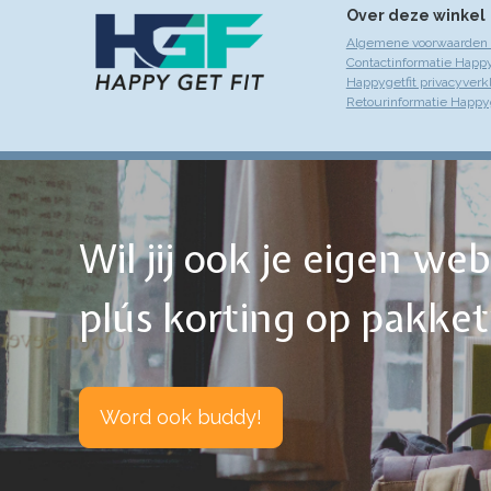
Over deze winkel
Algemene voorwaarden 
Contactinformatie Happy
Happygetfit privacyverk
Retourinformatie Happyg
Wil jij ook je eigen w
plús korting op pakke
Word ook buddy!