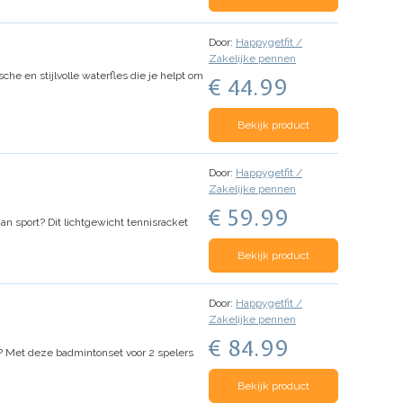
Door:
Happygetfit /
Zakelijke pennen
sche en stijlvolle waterfles die je helpt om
€ 44.99
Bekijk product
Door:
Happygetfit /
Zakelijke pennen
€ 59.99
aan sport? Dit lichtgewicht tennisracket
Bekijk product
Door:
Happygetfit /
Zakelijke pennen
€ 84.99
en? Met deze badmintonset voor 2 spelers
Bekijk product