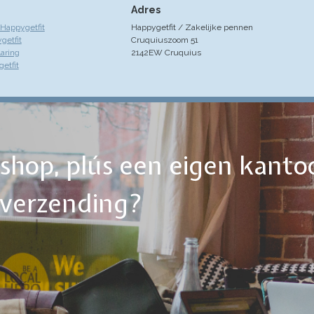
Adres
Happygetfit
Happygetfit / Zakelijke pennen
getfit
Cruquiuszoom 51
laring
2142EW Cruquius
etfit
ebshop, plús een eigen kanto
tverzending?