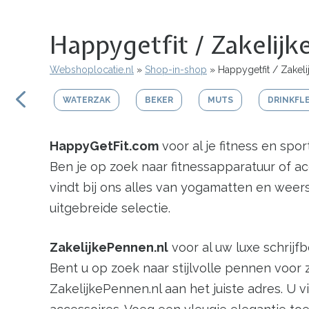
Happygetfit / Zakelij
Webshoplocatie.nl
Shop-in-shop
Happygetfit / Zakel
Kruimelpad
WATERZAK
BEKER
MUTS
DRINKFL
HappyGetFit.com
voor al je fitness en spo
Ben je op zoek naar fitnessapparatuur of ac
vindt bij ons alles van yogamatten en weer
uitgebreide selectie.
ZakelijkePennen.nl
voor al uw luxe schrij
Bent u op zoek naar stijlvolle pennen voor
ZakelijkePennen.nl aan het juiste adres. 