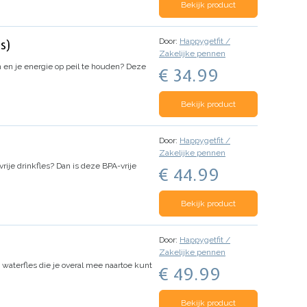
Bekijk product
Door:
Happygetfit /
ts)
Zakelijke pennen
n en je energie op peil te houden? Deze
€ 34.99
Bekijk product
Door:
Happygetfit /
Zakelijke pennen
vrije drinkfles? Dan is deze BPA-vrije
€ 44.99
Bekijk product
Door:
Happygetfit /
Zakelijke pennen
e waterfles die je overal mee naartoe kunt
€ 49.99
Bekijk product