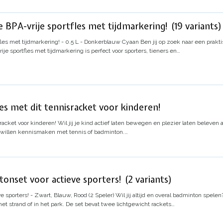
 BPA-vrije sportfles met tijdmarkering! (19 variants)
fles met tijdmarkering! - 0.5 L - Donkerblauw Cyaan
Ben jij op zoek naar een prakti
e sportfles met tijdmarkering is perfect voor sporters, tieners en…
jes met dit tennisracket voor kinderen!
sracket voor kinderen!
Wil jij je kind actief laten bewegen en plezier laten beleven 
ie willen kennismaken met tennis of badminton.…
onset voor actieve sporters! (2 variants)
 sporters! - ‎Zwart, Blauw, Rood (‎2 Speler)
Wil jij altijd en overal badminton spel
p het strand of in het park. De set bevat twee lichtgewicht rackets…