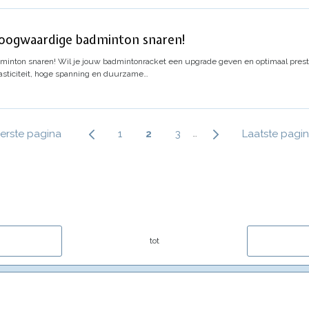
hoogwaardige badminton snaren!
minton snaren!
Wil je jouw badmintonracket een upgrade geven en optimaal preste
asticiteit, hoge spanning en duurzame…
Paginering
erste
erste pagina
Page
1
Huidige
2
Page
3
Laatste
Laatste pagi
…
agina
pagina
pagina
tot