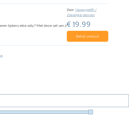
Door:
Happygetfit /
Zakelijke pennen
€ 19.99
ren tijdens elke rally? Met deze set van 2
Bekijk product
na