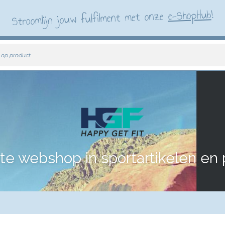
!
e-ShopHub
Stroomlijn jouw fulfilment met onze
 op product
te webshop in sportartikelen en