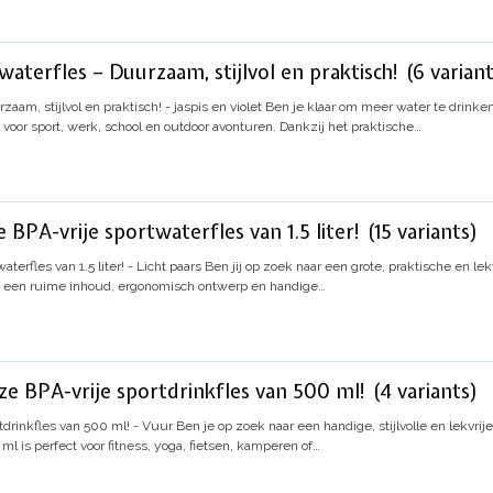
aterfles – Duurzaam, stijlvol en praktisch! (6 varian
am, stijlvol en praktisch! - jaspis en violet
Ben je klaar om meer water te drinke
 voor sport, werk, school en outdoor avonturen. Dankzij het praktische…
BPA-vrije sportwaterfles van 1.5 liter! (15 variants)
terfles van 1.5 liter! - Licht paars
Ben jij op zoek naar een grote, praktische en lek
 Met een ruime inhoud, ergonomisch ontwerp en handige…
e BPA-vrije sportdrinkfles van 500 ml! (4 variants)
tdrinkfles van 500 ml! - Vuur
Ben je op zoek naar een handige, stijlvolle en lekvrij
l is perfect voor fitness, yoga, fietsen, kamperen of…