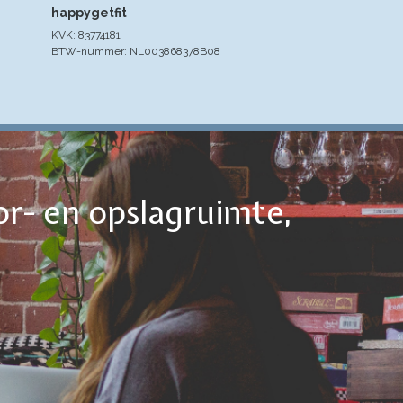
happygetfit
KVK: 83774181
BTW-nummer: NL003868378B08
or- en opslagruimte,