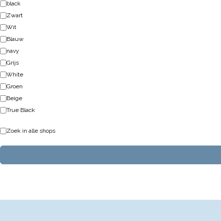
black
Zwart
Wit
Blauw
navy
Grijs
White
Groen
Beige
True Black
Zoek in alle shops